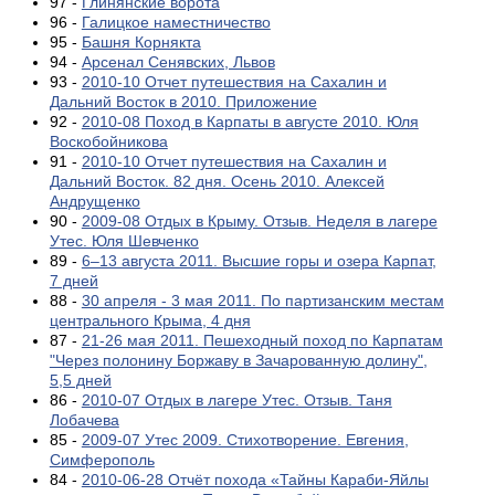
97 -
Глинянские ворота
96 -
Галицкое наместничество
95 -
Башня Корнякта
94 -
Арсенал Сенявских, Львов
93 -
2010-10 Отчет путешествия на Сахалин и
Дальний Восток в 2010. Приложение
92 -
2010-08 Поход в Карпаты в августе 2010. Юля
Воскобойникова
91 -
2010-10 Отчет путешествия на Сахалин и
Дальний Восток. 82 дня. Осень 2010. Алексей
Андрущенко
90 -
2009-08 Отдых в Крыму. Отзыв. Неделя в лагере
Утес. Юля Шевченко
89 -
6–13 августа 2011. Высшие горы и озера Карпат,
7 дней
88 -
30 апреля - 3 мая 2011. По партизанским местам
центрального Крыма, 4 дня
87 -
21-26 мая 2011. Пешеходный поход по Карпатам
"Через полонину Боржаву в Зачарованную долину",
5,5 дней
86 -
2010-07 Отдых в лагере Утес. Отзыв. Таня
Лобачева
85 -
2009-07 Утес 2009. Стихотворение. Евгения,
Симферополь
84 -
2010-06-28 Отчёт похода «Тайны Караби-Яйлы