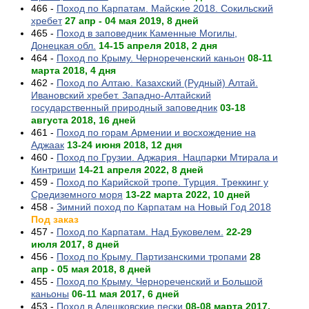
466 -
Поход по Карпатам. Майские 2018. Сокильский
хребет
27 апр - 04 мая 2019, 8 дней
465 -
Поход в заповедник Каменные Могилы,
Донецкая обл.
14-15 апреля 2018, 2 дня
464 -
Поход по Крыму. Чернореченский каньон
08-11
марта 2018, 4 дня
462 -
Поход по Алтаю. Казахский (Рудный) Алтай.
Ивановский хребет. Западно-Алтайский
государственный природный заповедник
03-18
августа 2018, 16 дней
461 -
Поход по горам Армении и восхождение на
Аджаак
13-24 июня 2018, 12 дня
460 -
Поход по Грузии. Аджария. Нацпарки Мтирала и
Кинтриши
14-21 апреля 2022, 8 дней
459 -
Поход по Карийской тропе. Турция. Треккинг у
Средиземного моря
13-22 марта 2022, 10 дней
458 -
Зимний поход по Карпатам на Новый Год 2018
Под заказ
457 -
Поход по Карпатам. Над Буковелем.
22-29
июля 2017, 8 дней
456 -
Поход по Крыму. Партизанскими тропами
28
апр - 05 мая 2018, 8 дней
455 -
Поход по Крыму. Чернореченский и Большой
каньоны
06-11 мая 2017, 6 дней
453 -
Поход в Алешковские пески
08-08 марта 2017,