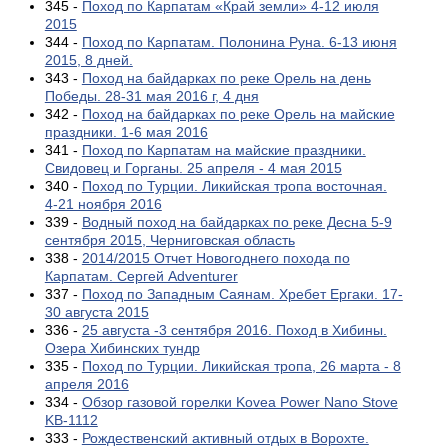
345 -
Поход по Карпатам «Край земли» 4-12 июля
2015
344 -
Поход по Карпатам. Полонина Руна. 6-13 июня
2015, 8 дней.
343 -
Поход на байдарках по реке Орель на день
Победы. 28-31 мая 2016 г, 4 дня
342 -
Поход на байдарках по реке Орель на майские
праздники. 1-6 мая 2016
341 -
Поход по Карпатам на майские праздники.
Свидовец и Горганы. 25 апреля - 4 мая 2015
340 -
Поход по Турции. Ликийская тропа восточная.
4-21 ноября 2016
339 -
Водный поход на байдарках по реке Десна 5-9
сентября 2015, Черниговская область
338 -
2014/2015 Отчет Новогоднего похода по
Карпатам. Сергей Adventurer
337 -
Поход по Западным Саянам. Хребет Ергаки. 17-
30 августа 2015
336 -
25 августа -3 сентября 2016. Поход в Хибины.
Озера Хибинских тундр
335 -
Поход по Турции. Ликийская тропа, 26 марта - 8
апреля 2016
334 -
Обзор газовой горелки Kovea Power Nano Stove
KB-1112
333 -
Рождественский активный отдых в Ворохте.