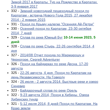
Зимой 2017 в Карпаты. Тур на Рождество в Карпатах.
3-9 января 2017
332 -
Зимний новогодний пешеходный поход по
Карпатам - встреча Нового Года 2015, 27 декабря
2014 - 2 января 2015
331 -
Поход по Крыму налегке "Осенняя Ай-Петри"
330 -
Осенний поход по Карпатам, 23-30 октября
2014, 7 дней
329 -
Сплав по реке Южный Буг
10-14 июня 2023, 5
дней
328 -
Сплав по реке Стырь, 22-26 сентября 2014, 4
дня
327 -
2014/08 Отчет похода по Мармарошу и
Черногоре. Сергей Adventurer
326 -
Поход на байдарках по реке Десна. 17-20
августа
325 -
22-26 августа, 4 дня. Поход по Карпатам на
день Независимости. На Говерлу
324 -
26 июля - 2 августа 2014. Быстрые реки и озеро
Синевир
323 -
Байдарочный сплав по реке Орель
322 -
9-23 августа 2014, Поход в Хибины. Озера
Хибинских тундр
321 -
5-12 июля 2014, 8 дней Поход по Карпатам. На
Краю земли