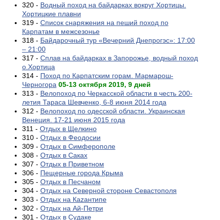
320 -
Водный поход на байдарках вокруг Хортицы.
Хортицкие плавни
319 -
Список снаряжения на пеший поход по
Карпатам в межсезонье
318 -
Байдарочный тур «Вечерний Днепрогэс»: 17:00
– 21:00
317 -
Сплав на байдарках в Запорожье, водный поход
о.Хортица
314 -
Поход по Карпатским горам. Мармарош-
Черногора
05-13 октября 2019, 9 дней
313 -
Велопоход по Черкасской области в честь 200-
летия Тараса Шевченко, 6-8 июня 2014 года
312 -
Велопоход по одесской области. Украинская
Венеция. 17-21 июня 2015 года
311 -
Отдых в Щелкино
310 -
Отдых в Феодосии
309 -
Отдых в Симферополе
308 -
Отдых в Саках
307 -
Отдых в Приветном
306 -
Пещерные города Крыма
305 -
Отдых в Песчаном
304 -
Отдых на Северной стороне Севастополя
303 -
Отдых на Каzантипе
302 -
Отдых на Ай-Петри
301 -
Отдых в Судаке