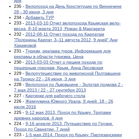
дня
235 -
Велопоход на День Конституции по Винничине
28 - 30 июня, 3 дня
234 -
Добавить ТУР
233 -
2013-03-10 Отчет велопохода Крымская вело-
весна, 8-10 марта 2013, Роман & Маргарита
232 -
2012-08-11 Отчет похода по Карпатам
"Полонины Карпат, 3–11 августа 2012, 9 дней" Ани
Хакамовой
231 -
Туризм, реклама туров. Информация для
рекламы в области туризма. Цена
230 -
2013-03-03 Отчет о пешем походе по
пещерным городам, Крым. Анна Лисовская
229 -
Велопутешествие по живописной Полтавщине
на Троицу 22 - 24 июня, 3 дня
228 -
Велопоход по Львовщине - Золотая подкова 2 -
7 мая 2013 / 22 - 27 сентября 2013
227 -
Картинки для рабочего стола
226 -
Жемчужина Южного Урала, 9 дней. 18 - 26
июля 2016
225 -
9-12 мая 2013. Поход по Крыму. Тропами
древних народов. 4 дня
224 -
9-16 апреля 2013. Путешествие по Грузии.
Поход по Сванетии. 7 дней
223 -
1-5 мая 2014. Поход по Крыму. Партизанскими