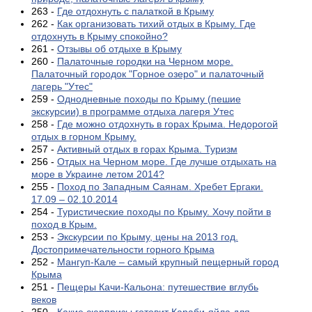
263 -
Где отдохнуть с палаткой в Крыму
262 -
Как организовать тихий отдых в Крыму. Где
отдохнуть в Крыму спокойно?
261 -
Отзывы об отдыхе в Крыму
260 -
Палаточные городки на Черном море.
Палаточный городок "Горное озеро" и палаточный
лагерь "Утес"
259 -
Однодневные походы по Крыму (пешие
экскурсии) в программе отдыха лагеря Утес
258 -
Где можно отдохнуть в горах Крыма. Недорогой
отдых в горном Крыму.
257 -
Активный отдых в горах Крыма. Туризм
256 -
Отдых на Черном море. Где лучше отдыхать на
море в Украине летом 2014?
255 -
Поход по Западным Саянам. Хребет Ергаки.
17.09 – 02.10.2014
254 -
Туристические походы по Крыму. Хочу пойти в
поход в Крым.
253 -
Экскурсии по Крыму, цены на 2013 год.
Достопримечательности горного Крыма
252 -
Мангуп-Кале – самый крупный пещерный город
Крыма
251 -
Пещеры Качи-Кальона: путешествие вглубь
веков