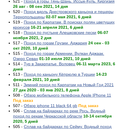
521 -
Поход в горы Тянь-Шань. Иссык-Куль. Киргизия
26 авг - 08 сен 2021, 14 дня
520 -
Поход вдоль Днестровского каньона и пещеры
Тернопольщины
02-07 мая 2021, 6 дней
519 -
Поход по Карпатам. В поисках полян цветущих
крокусов
16-21 апреля 2021, 6 дней
518 -
Поход по пустыне Алешковские пески
06-07
ноября 2021, 2 дня
517 -
Поход по горам Грузии. Аджария
24 сен - 03
окт 2020, 10 дней
515 -
Поход по горам Армении. Вулкан Аджаак.
Озеро Севан
01-10 июля 2021, 10 дней
514 -
Тур в Закарпатье. Воловец
06-11 марта 2023, 6
дней
513 -
Поход по каньону Кёпрюлю в Турции
14-23
февраля 2021, 10 дней
511 -
Зимний поход по Карпатам на Новый Год 2021
27 дек 2020 - 03 янв 2021, 8 дней
508 -
Обзор мобильного телефона Apple IPhone 11
Под заказ
507 -
Обзор iphone 11 black 64 gb
Под заказ
506 -
Сплав на байдарках по реке Рось. Водный
поход по рекам Черкасской области
10-14 октября
2020, 5 дней
505 -
Сплав на байдарках по Сейму. Водный поход