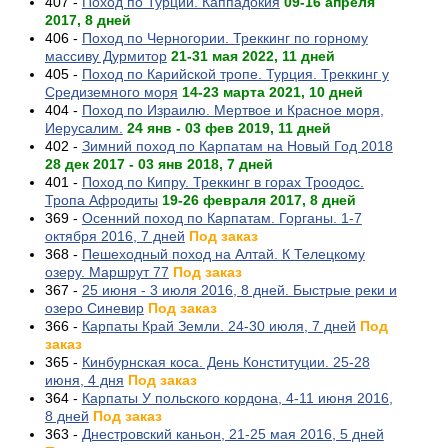
407 -
Поход по Турции. Каппадокия
09-16 апреля
2017, 8 дней
406 -
Поход по Черногории. Треккинг по горному
массиву Дурмитор
21-31 мая 2022, 11 дней
405 -
Поход по Карийской тропе. Турция. Треккинг у
Средиземного моря
14-23 марта 2021, 10 дней
404 -
Поход по Израилю. Мертвое и Красное моря,
Иерусалим.
24 янв - 03 фев 2019, 11 дней
402 -
Зимний поход по Карпатам на Новый Год 2018
28 дек 2017 - 03 янв 2018, 7 дней
401 -
Поход по Кипру. Треккинг в горах Троодос.
Тропа Афродиты
19-26 февраля 2017, 8 дней
369 -
Осенний поход по Карпатам. Горганы. 1-7
октября 2016, 7 дней
Под заказ
368 -
Пешеходный поход на Алтай. К Телецкому
озеру. Маршрут 77
Под заказ
367 -
25 июня - 3 июля 2016, 8 дней. Быстрые реки и
озеро Синевир
Под заказ
366 -
Карпаты Край Земли. 24-30 июля, 7 дней
Под
заказ
365 -
Кинбурнская коса. День Конституции. 25-28
июня, 4 дня
Под заказ
364 -
Карпаты У польского кордона, 4-11 июня 2016,
8 дней
Под заказ
363 -
Днестровский каньон, 21-25 мая 2016, 5 дней