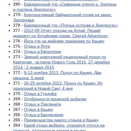
280 -
Байдарочный тур «Северные отроги о. Хортица
и плотина Днепрогэс»
279 -
Корпоративный байдарочный сплав на заказ.
Запорожье
278 -
Байдарочный тур «Птичьи острова и Днепрогэс»
277 -
2012-09 Отчет похода на Алтай. Пеший
маршрут по Алтайским горам. Сергей Adventurer
276 -
Йога-тур на майские праздники по Крыму
275 -
Отдых в Ялте
274 -
Отдых в Евпатории
273 -
Зимний новогодний пешеходный поход по
Карпатам - встреча Нового Года 2015, 27 декабря
2014 - 2 января 2015
272 -
9-13 ноября 2013. Поход по Крыму. Два
каньона. 5 дней
271 -
26-29 октября 2013. Поход по Крыму. Из
предгорий в Новый Свет, 4 дня
270 -
Отдых в Гурзуфе
269 -
Особенности крымской рыбалки
268 -
Отдых в Партените
267 -
Отдых в Крыму
266 -
Отдых в Бахчисарае
265 -
Преимущества дикого отдыха в Крыму
264 -
Какой отдых выбрать, планируя отпуск на
природе, палаточные лагеря в крыму