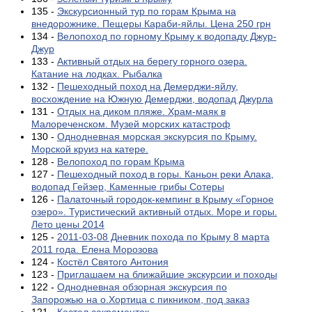
135 -
Экскурсионный тур по горам Крыма на
внедорожнике. Пещеры Караби-яйлы. Цена 250 грн
134 -
Велопоход по горному Крыму к водопаду Джур-
Джур
133 -
Активный отдых на берегу горного озера.
Катание на лодках. Рыбалка
132 -
Пешеходный поход на Демерджи-яйлу,
восхождение на Южную Демерджи, водопад Джурла
131 -
Отдых на диком пляже. Храм-маяк в
Малореченском. Музей морских катастроф
130 -
Однодневная морская экскурсия по Крыму.
Морской круиз на катере.
128 -
Велопоход по горам Крыма
127 -
Пешеходный поход в горы. Каньон реки Алака,
водопад Гейзер, Каменные грибы Сотеры
126 -
Палаточный городок-кемпинг в Крыму «Горное
озеро». Туристический активный отдых. Море и горы.
Лето цены 2014
125 -
2011-03-08 Дневник похода по Крыму 8 марта
2011 года. Елена Морозова
124 -
Костёл Святого Антония
123 -
Приглашаем на ближайшие экскурсии и походы
122 -
Однодневная обзорная экскурсия по
Запорожью на о.Хортица с пикником, под заказ