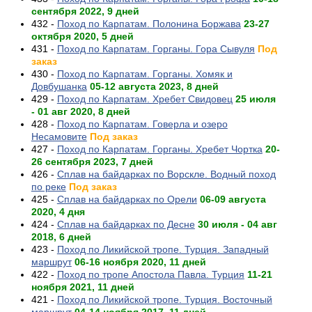
сентября 2022, 9 дней
432 -
Поход по Карпатам. Полонина Боржава
23-27
октября 2020, 5 дней
431 -
Поход по Карпатам. Горганы. Гора Сывуля
Под
заказ
430 -
Поход по Карпатам. Горганы. Хомяк и
Довбушанка
05-12 августа 2023, 8 дней
429 -
Поход по Карпатам. Хребет Свидовец
25 июля
- 01 авг 2020, 8 дней
428 -
Поход по Карпатам. Говерла и озеро
Несамовите
Под заказ
427 -
Поход по Карпатам. Горганы. Хребет Чортка
20-
26 сентября 2023, 7 дней
426 -
Сплав на байдарках по Ворскле. Водный поход
по реке
Под заказ
425 -
Сплав на байдарках по Орели
06-09 августа
2020, 4 дня
424 -
Сплав на байдарках по Десне
30 июля - 04 авг
2018, 6 дней
423 -
Поход по Ликийской тропе. Турция. Западный
маршрут
06-16 ноября 2020, 11 дней
422 -
Поход по тропе Апостола Павла. Турция
11-21
ноября 2021, 11 дней
421 -
Поход по Ликийской тропе. Турция. Восточный