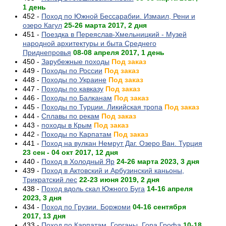
1 день
452 -
Поход по Южной Бессарабии. Измаил, Рени и
озеро Кагул
25-26 марта 2017, 2 дня
451 -
Поездка в Переяслав-Хмельницкий - Музей
народной архитектуры и быта Среднего
Приднепровья
08-08 апреля 2017, 1 день
450 -
Зарубежные походы
Под заказ
449 -
Походы по России
Под заказ
448 -
Походы по Украине
Под заказ
447 -
Походы по кавказу
Под заказ
446 -
Походы по Балканам
Под заказ
445 -
Походы по Турции. Ликийская тропа
Под заказ
444 -
Сплавы по рекам
Под заказ
443 -
походы в Крым
Под заказ
442 -
Походы по Карпатам
Под заказ
441 -
Поход на вулкан Немрут Даг. Озеро Ван. Турция
23 сен - 04 окт 2017, 12 дня
440 -
Поход в Холодный Яр
24-26 марта 2023, 3 дня
439 -
Поход в Актовский и Арбузинский каньоны,
Трикратский лес
22-23 июня 2019, 2 дня
438 -
Поход вдоль скал Южного Буга
14-16 апреля
2023, 3 дня
434 -
Поход по Грузии. Боржоми
04-16 сентября
2017, 13 дня
433 -
Поход по Карпатам. Горганы. Гора Грофа
10-18