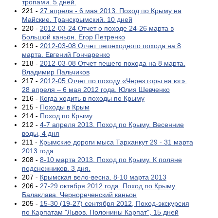
тропами. 5 дней.
221 -
27 апреля - 6 мая 2013. Поход по Крыму на
Майские. Транскрымский. 10 дней
220 -
2012-03-24 Отчет о походе 24-26 марта в
Большой каньон. Егор Петренко
219 -
2012-03-08 Отчет пешеходного похода на 8
марта. Евгений Гончаренко
218 -
2012-03-08 Отчет пешего похода на 8 марта.
Владимир Пальчиков
217 -
2012-05 Отчет по походу «Через горы на юг».
28 апреля – 6 мая 2012 года. Юлия Шевченко
216 -
Когда ходить в походы по Крыму
215 -
Походы в Крым
214 -
Поход по Крыму
212 -
4-7 апреля 2013. Поход по Крыму. Весенние
воды, 4 дня
211 -
Крымские дороги мыса Тарханкут 29 - 31 марта
2013 года
208 -
8-10 марта 2013. Поход по Крыму. К поляне
подснежников. 3 дня.
207 -
Крымская вело-весна. 8-10 марта 2013
206 -
27-29 октября 2012 года. Поход по Крыму.
Балаклава. Чернореченский каньон
205 -
15-30 (19-27) сентября 2012, Поход-экскурсия
по Карпатам "Львов. Полонины Карпат", 15 дней