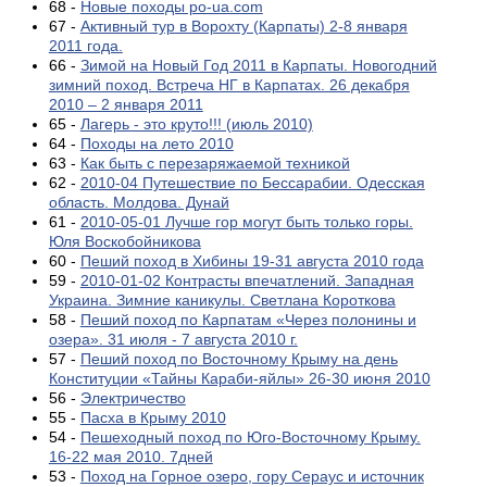
68 -
Новые походы po-ua.com
67 -
Активный тур в Ворохту (Карпаты) 2-8 января
2011 года.
66 -
Зимой на Новый Год 2011 в Карпаты. Новогодний
зимний поход. Встреча НГ в Карпатах. 26 декабря
2010 – 2 января 2011
65 -
Лагерь - это круто!!! (июль 2010)
64 -
Походы на лето 2010
63 -
Как быть с перезаряжаемой техникой
62 -
2010-04 Путешествие по Бессарабии. Одесская
область. Молдова. Дунай
61 -
2010-05-01 Лучше гор могут быть только горы.
Юля Воскобойникова
60 -
Пеший поход в Хибины 19-31 августа 2010 года
59 -
2010-01-02 Контрасты впечатлений. Западная
Украина. Зимние каникулы. Светлана Короткова
58 -
Пеший поход по Карпатам «Через полонины и
озера». 31 июля - 7 августа 2010 г.
57 -
Пеший поход по Восточному Крыму на день
Конституции «Тайны Караби-яйлы» 26-30 июня 2010
56 -
Электричество
55 -
Пасха в Крыму 2010
54 -
Пешеходный поход по Юго-Восточному Крыму.
16-22 мая 2010. 7дней
53 -
Поход на Горное озеро, гору Сераус и источник