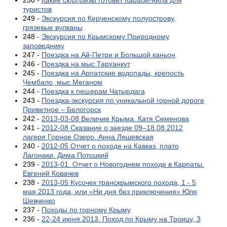
250 -
Какие сюрпризы готовит Караби-яйла для
туристов
249 -
Экскурсия по Керченскому полуострову,
грязевые вулканы
248 -
Экскурсия по Крымскому Природному
заповеднику
247 -
Поездка на Ай-Петри и Большой каньон
246 -
Поездка на мыс Тарханкут
245 -
Поездка на Арпатские водопады, крепость
Чембало, мыс Меганом
244 -
Поездка к пещерам Чатырдага
243 -
Поездка-экскурсия по уникальной горной дороге
Приветное – Белогорск
242 -
2013-03-08 Величие Крыма. Катя Семенова
241 -
2012-08 Сказание о заезде 09–18.08.2012
лагеря Горное Озеро. Анна Ляшевская
240 -
2012-05 Отчет о походе на Кавказ, плато
Лагонаки. Дима Потоцкий
239 -
2013-01. Отчет о Новогоднем походе в Карпаты.
Евгений Ковачев
238 -
2013-05 Кусочек транскрымского похода, 1 - 5
мая 2013 года, или «Ни дня без приключения» Юля
Шевченко
237 -
Походы по горному Крыму
236 -
22-24 июня 2013. Поход по Крыму на Троицу, 3