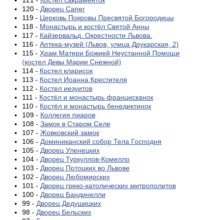
121 -
Костел сакраменток
120 -
Дворец Сапег
119 -
Церковь Покровы Пресвятой Богородицы
118 -
Монастырь и костёл Святой Анны
117 -
Кайзервальд. Окрестности Львова.
116 -
Аптека-музей (Львов, улица Друкарская, 2)
115 -
Храм Матери Божией Неустанной Помощи
(костел Девы Марии Снежной)
114 -
Костел кларисок
113 -
Костел Иоанна Крестителя
112 -
Костел иезуитов
111 -
Костёл и монастырь францисканок
110 -
Костёл и монастырь бенедиктинок
109 -
Коллегия пиаров
108 -
Замок в Старом Селе
107 -
Жовковский замок
106 -
Доминиканский собор Тела Господня
105 -
Дворец Уленецких
104 -
Дворец Туркуллов-Комелло
103 -
Дворец Потоцких во Львове
102 -
Дворец Любомирских
101 -
Дворец греко-католических митрополитов
100 -
Дворец Бандинелли
99 -
Дворец Дедушицких
98 -
Дворец Бельских