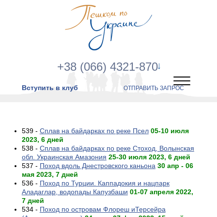
+38 (066) 4321-870
Вступить в клуб
ОТПРАВИТЬ ЗАПРОС
539 -
Сплав на байдарках по реке Псел
05-10 июля
2023, 6 дней
538 -
Сплав на байдарках по реке Стоход, Волынская
обл. Украинская Амазония
25-30 июля 2023, 6 дней
537 -
Поход вдоль Днестровского каньона
30 апр - 06
мая 2023, 7 дней
536 -
Поход по Турции. Каппадокия и нацпарк
Аладаглар, водопады Капузбаши
01-07 апреля 2022,
7 дней
534 -
Поход по островам Флореш иТерсейра