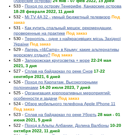
(Азорские острова)
24 янв - 07 фев 2022, 15 дней
533 -
Поход по острову Тенерифе, Канарские острова
18-28 февраля 2022, 11 дней
532 -
Mi TV 4A 32 - умный бюджетный телевизор
Под
заказ
531 -
Как купить спальный мешок: рекомендации,
проверенные на практике
Под заказ
530 -
Тернопіль - одне з найкрасивіших місць Західної
України
Под заказ
529 -
Лагерь «I&Camp» в Крыму: какие альтернативы
морскому отдыху?
Под заказ
528 -
Запорожская кругосветка + море
22-24 мая
2021, 3 дня
527 -
Сплав на байдарках по реке Снов
17-22
сентября 2021, 6 дней
526 -
Поход по Карпатам. Высокогорными
полонинами
14-20 июля 2023, 7 дней
525 -
Организация корпоративных мероприятий:
особенности и задачи
Под заказ
524 -
Обзор мобильного телефона Apple IPhone 11
Под заказ
523 -
Cплав на байдарках по реке Уборть
28 мая - 01
июня 2021, 5 дней
522 -
Поход в Альпы Албании. Долина Валбоны
10-20
октября 2022, 11 дней