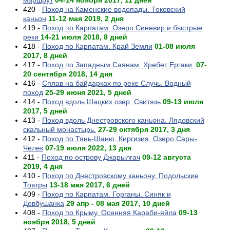
маршрут
04-14 ноября 2017, 11 дней
420 -
Поход на Каменские водопады. Токовский
каньон
11-12 мая 2019, 2 дня
419 -
Поход по Карпатам. Озеро Синевир и быстрые
реки
14-21 июля 2018, 8 дней
418 -
Поход по Карпатам. Край Земли
01-08 июля
2017, 8 дней
417 -
Поход по Западным Саянам. Хребет Ергаки.
07-
20 сентября 2018, 14 дня
416 -
Сплав на байдарках по реке Случь. Водный
поход
25-29 июня 2021, 5 дней
414 -
Поход вдоль Шацких озер. Свитязь
09-13 июля
2017, 5 дней
413 -
Поход вдоль Днестровского каньона. Лядовский
скальный монастырь.
27-29 октября 2017, 3 дня
412 -
Поход по Тянь-Шаню. Киргизия. Озеро Сары-
Челек
07-19 июля 2022, 13 дня
411 -
Поход по острову Джарылгач
09-12 августа
2019, 4 дня
410 -
Поход по Днестровскому каньону. Подольские
Товтры
13-18 мая 2017, 6 дней
409 -
Поход по Карпатам. Горганы. Синяк и
Довбушанка
29 апр - 08 мая 2017, 10 дней
408 -
Поход по Крыму. Осенняя Караби-яйла
09-13
ноября 2018, 5 дней