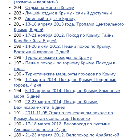
(возможны варианты)
204 -
Отдых на море в Крыму
203 -
Лучший отдых в Крыму - самый доступный
202 -
Активный отдых в Крыму
201 -
13-18 апреля 2013 года. Тропами Центрального
Крыма, 6 дней
200 -
17-21 ноября 2012. Поход по Крыму. Тайны
Караби-яйлы, 5 дней
199 -
14-20 июля 2012. Пеший поход по Крыму.
Восточный караван, 7 дней
198 -
Туристические походы по Крыму
197 -
Пешие походы по горному Крыму. Походы в
горы.
196 -
Туристические маршруты походов по Крыму
195 -
1-4 марта 2014. Поход по Крыму. Пещерные
города, 4 дня
194 -
5-10 апреля 2014. Поход по Крыму. Каменные
моря, 5 дней
193 -
22-27 марта 2014, Поход по Крыму.
Бахчисарай-Ялта, 6 дней
191 -
2011-11-05 Отчет о пешеходном походе по
Крыму Золотая осень. Егор Петренко
190 -
17-18 марта 2012. Велопоход по пустыне
Алешковские пески, 2 дня
189 -
21-23 апреля 2012. Велопоход по Арабатской