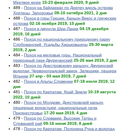
Мертвое море
15-23 февраля 2020, 9 дней
489 -
Поход на байдарках по Днепру вдоль острова
Хортицы, Запорожье
09-10 октября 2021, 2 дня
488 -
Поход в горы Греции. Каньон Викос и греческие
острова
02-16 ноября 2019, 15 дней
487 -
Поход в джунгли Шри-Ланки
04-19 декабря
2019, 16 дней
486 -
Поход по национальному природному парку
Слобожанский. Усадьбы Харьковщины
29-30 марта
2019, 2 дня
484 -
Поход на меловые горы. Национальный
природный парк Двуречанский
25-26 мая 2019, 2 дня
483 -
Поход по Днестровскому каньону. Джуринский
водопад, Червоноградский замок, Залещики, пещера
Млынки
27 апр - 03 мая 2019, 7 дней
482 -
Поход в Альпы Словении
07-18 июля 2019, 12
дня
481 -
Поход по Карпатам. Край Земли
10-19 августа
2022, 10 дней
480 -
Поход по Молдове. Днестровский каньон,
пещерные монастыри, национальные села,
Приднестровье
17-20 мая 2019, 4 дня
479 -
Поход по Словакии. Высокие Татры и
Словацкий рай
09-16 июня 2019, 8 дней
478 -
Поход по Карпатам. Полонина Руна и водопад