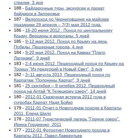
стрелке, 3 дня
188 -
Байдарочные туры, экскурсии и прокат
байдарок в Запорожье
187 -
Велопоход по Черниговщине на майские
праздники 29 апреля – 7(3) мая 2012 года.
186 -
16-20 июня 2012 . Поход по центральному
Крыму. Вершины и водопады. 5 дней
185 -
9-12 мая 2012. Поход по Крыму на день
Победы. Пещерные города, 4 дня
184 -
9-20 мая 2012. Поход на Кавказ "Плато
Лагонаки", 9 дней
183 -
2-4 июня 2012. Пешеходный поход по Крыму на
Троицу "Из предгорий в Новый Свет", 3 дня
182 -
3–11 августа 2013, Пешеходный поход по
Карпатам "Полонины Карпат", 9 дней
181 -
25 сентября – 9 октября 2012. Пешеходный
поход на Алтай "К Телецкому озеру", 14 дней
180 -
2012-01 Сказочная встреча 2012 года в
сугробах Карпат. Надя Бойко
179 -
2011-01 Отчет о Новогоднем походе в Карпаты
2011. Елена Шило
178 -
2011-07 Туристический лагерь "Горное озеро".
Ирина Гордиенко, 2011
177 -
2012-01 Фотоотчет Новогоднего похода в
Карпаты 2012. Павел Лаврентьев