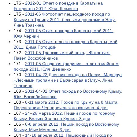
176 -
2012-01 Отчет о поездке в Карпаты на
Рождество 2012. Юля Шевченко
175 -
2011-06 Фотоотчет пешеходного поход по
Крыму на Троицу 2011. Лесными дорогами в Ялту.
Лина Травкина
174 -
2011-05 Отчет похода в Карпаты, май 2011.
Юля Черний
173 -
2011-05 Отчет пешего похода в Карпаты, май
2011. Дима Потоцкий
172 -
2011-05 Транскрымский поход. Фотоотчет.
Павел Воскобойников
171 -
2011-05 Создавая традиции - отчет о майском
походе 2011. Юля Шевченко
170 -
2011-04-22 Дневник похода на Пасху . Маршрут
«Лесными тропами из Бахчисарая в Ялту». Лина
Травкина
169 -
2011-04-02 Отчет похода по Восточному Крыму.
Юля Воскобойникова
168 -
8-11 марта 2012. Поход по Крыму на 8 Марта.
Подснежники Чернореченского каньона. 4 дня
167 -
24–26 марта 2012. Пеший поход по горному
Крыму. Большой каньон Крыма. 3 дня
165 -
6-8 апреля 2012. Пеший поход по Восточному
Крыму. Мыс Меганом. 3 дня
164 -
14-18 апреля 2012. Пешеходный Поход по