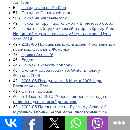
Ай-Иори
52 -
Поход в каньон Уч-Кош
51 -
Поход по Солнечной тропе
50 -
Поход на Медведь-гору
49 -
Поход на гору Парагельмен и Бирюзовое озеро
48 -
Палаточный туристический лагерь в Крыму Утес.
Недорогой отдых в палатках у Черного моря. Цены
лето 2014
47 -
2010-05 Походы, как школа жизни. Послание для
новичков. Светлана Фоменко
46 -
Привет Алексей!
45 -
Видео
44 -
Походы в красоту природы
43 -
Экстрим-соревнования X-Winter в Крыму.
Февраль 2008.
42 -
2008-03 Поход в честь 8 Марта 2008 года.
Бахчисарай - Ялта
41 -
Отчеты походов
40 -
6-10 марта 2010. "Через пещерные города к
поляне подснежников" po-ua.com
39 -
2009-05 Путешествие по Русскому Северу-2.
Мурманск,Хибины,Белое море, лесовозные УЖД
38 -
2008-05 Путешествие по Русскому Северу.
Салехард, река Обь, Полярный Урал, Архангельск,
Онега