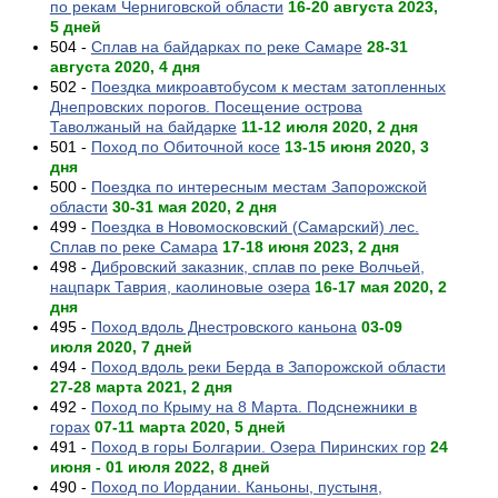
по рекам Черниговской области
16-20 августа 2023,
5 дней
504 -
Сплав на байдарках по реке Самаре
28-31
августа 2020, 4 дня
502 -
Поездка микроавтобусом к местам затопленных
Днепровских порогов. Посещение острова
Таволжаный на байдарке
11-12 июля 2020, 2 дня
501 -
Поход по Обиточной косе
13-15 июня 2020, 3
дня
500 -
Поездка по интересным местам Запорожской
области
30-31 мая 2020, 2 дня
499 -
Поездка в Новомосковский (Самарский) лес.
Сплав по реке Самара
17-18 июня 2023, 2 дня
498 -
Дибровский заказник, сплав по реке Волчьей,
нацпарк Таврия, каолиновые озера
16-17 мая 2020, 2
дня
495 -
Поход вдоль Днестровского каньона
03-09
июля 2020, 7 дней
494 -
Поход вдоль реки Берда в Запорожской области
27-28 марта 2021, 2 дня
492 -
Поход по Крыму на 8 Марта. Подснежники в
горах
07-11 марта 2020, 5 дней
491 -
Поход в горы Болгарии. Озера Пиринских гор
24
июня - 01 июля 2022, 8 дней
490 -
Поход по Иордании. Каньоны, пустыня,