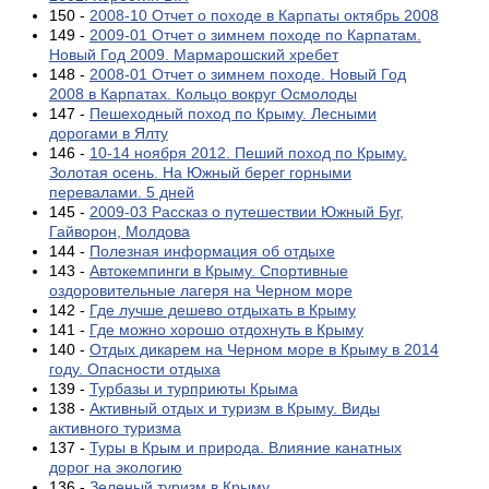
150 -
2008-10 Отчет о походе в Карпаты октябрь 2008
149 -
2009-01 Отчет о зимнем походе по Карпатам.
Новый Год 2009. Мармарошский хребет
148 -
2008-01 Отчет о зимнем походе. Новый Год
2008 в Карпатах. Кольцо вокруг Осмолоды
147 -
Пешеходный поход по Крыму. Лесными
дорогами в Ялту
146 -
10-14 ноября 2012. Пеший поход по Крыму.
Золотая осень. На Южный берег горными
перевалами. 5 дней
145 -
2009-03 Рассказ о путешествии Южный Буг,
Гайворон, Молдова
144 -
Полезная информация об отдыхе
143 -
Автокемпинги в Крыму. Спортивные
оздоровительные лагеря на Черном море
142 -
Где лучше дешево отдыхать в Крыму
141 -
Где можно хорошо отдохнуть в Крыму
140 -
Отдых дикарем на Черном море в Крыму в 2014
году. Опасности отдыха
139 -
Турбазы и турприюты Крыма
138 -
Активный отдых и туризм в Крыму. Виды
активного туризма
137 -
Туры в Крым и природа. Влияние канатных
дорог на экологию
136 -
Зеленый туризм в Крыму