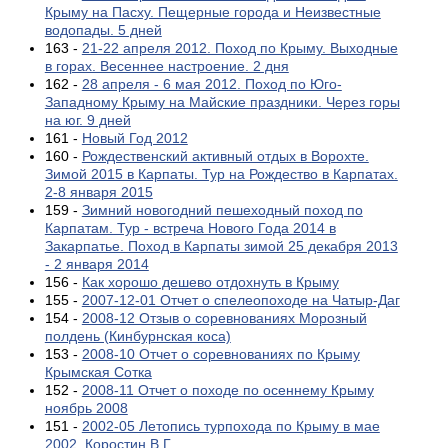
Крыму на Пасху. Пещерные города и Неизвестные
водопады. 5 дней
163 -
21-22 апреля 2012. Поход по Крыму. Выходные
в горах. Весеннее настроение. 2 дня
162 -
28 апреля - 6 мая 2012. Поход по Юго-
Западному Крыму на Майские праздники. Через горы
на юг. 9 дней
161 -
Новый Год 2012
160 -
Рождественский активный отдых в Ворохте.
Зимой 2015 в Карпаты. Тур на Рождество в Карпатах.
2-8 января 2015
159 -
Зимний новогодний пешеходный поход по
Карпатам. Тур - встреча Нового Года 2014 в
Закарпатье. Поход в Карпаты зимой 25 декабря 2013
- 2 января 2014
156 -
Как хорошо дешево отдохнуть в Крыму
155 -
2007-12-01 Отчет о спелеопоходе на Чатыр-Даг
154 -
2008-12 Отзыв о соревнованиях Морозный
полдень (Кинбурнская коса)
153 -
2008-10 Отчет о соревнованиях по Крыму
Крымская Сотка
152 -
2008-11 Отчет о походе по осеннему Крыму
ноябрь 2008
151 -
2002-05 Летопись турпохода по Крыму в мае
2002. Коростин В.Г.