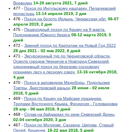
Воеводин
14-20 августа 2021, 7 дней
477 -
Поход по Ингульскому нацпарку. Пелагеевский
монастырь
13-14 апреля 2019, 2 дня
476 -
Поход на болото Ирдынь, Черкасская обл.
06-07
апреля 2019, 2 дня
475 -
Пешеходный поход по Крыму на 8 марта.
Подснежники Южного берега
08-12 марта 2019, 5
дней
472 -
Зимний поход по Карпатам на Новый Год 2022
28 дек 2021 - 02 янв 2022, 6 дней
471 -
Эксурсионный тур по Черниговской области.
Осмотр городов Чернигов и Новгород-Северский,
однодневный поход по березово-сосновому
осеннему лесу к лесному озеру.
13-16 октября 2018,
4 дня
470 -
Поход в заповедник Медоборы, Подольские
Товтры, Днестровский каньон
28 июня - 02 июля
2018, 5 дней
469 -
Поход по Крыму на Майские праздники.
Тропами Восточного Крыма. Феодосия - Головановка
28 апр - 06 мая 2018, 9 дней
468 -
Сплав на байдарках по реке Северский Донец
02-04 октября 2020, 3 дня
467 -
Поход по Молдове. Сахарна, Ципова, Старый
Орхей, Кишинев.
18-22 мая 2018, 5 дней