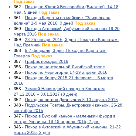
Под заказ
362 -
Поход по Южной Бессарабии (Вилково), 14-18
мая, 5 дней
Под заказ
361 -
Поход в Карпаты на майские. "Зачарована
долина" 1-9 мая 2016, 9 дней
Под заказ
360 -
Поход в Актовский, Арбузинский каньоны 19-20
марта 2016
Под заказ
359 -
23-25 января 2016, 3 дня, Поход по Карпатам.
Над Яремчей
Под заказ
358 -
5-7 февраля, 3 дня, Поход по Карпатам.
Говерла
Под заказ
357 -
График походов 2016
356 -
Поход по центральной Ликийской тропе
355 -
Поход по Черногории 17-29 апреля 2016
354 -
Поход по Кипру 2015 21 февраля – 6 марта
2016
353 -
Зимний Новогодний поход по Карпатам
27.12.2016 – 3.01.2017 (8 дней)
352 -
Поход на остров Джарылгач 8-10 августа 2015
348 -
Подольские Товтры. Днестровский каньон. 25-28
сентября 2015
347 -
Поход в Букский каньон - маленький фьорд в
центре Украины. 18-19 апреля 2015, 2 дня
346 -
Поход в Актовский и Абузинский каньоны. 21-22
марта 2015, 2 дня