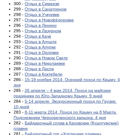
300 -
Отдых в Симеизе
299 -
Отдых в Санаторном
298 -
Отдых в Учкуевке
297 -
Отдых в Новофёдоровке
296 -
Отдых в Ленино
295 -
Отдых в Лазурном
294 -
Отдых в Каче
293 -
Отдых в Алуште
292 -
Отдых в Алупке
291 -
Отдых в Орловке
290 -
Отдых в Новом Свете
289 -
Отдых в Николаевке
288 -
Отдых в Ласпи
287 -
Отдых в Коктебеле
286 -
15-18 ноября 2014. Осенний поход по Крыму. 4
дня
285 -
26 апреля – 4 мая 2014. Поход на майские
праздники по Юго-Западному Крыму. 9 дней
284 -
5-14 апреля. Экскурсионный поход по Грузии.
10 дней
283 -
8-11 марта 2014. Поход по Крыму на 8 Марта.
Подснежники Чернореченского каньона. 4 дня
282 -
Байдарочный сплав в Каховские (Кушугумские)
плавни
281 -
Байдарочный тур «Хортицкие плавни»