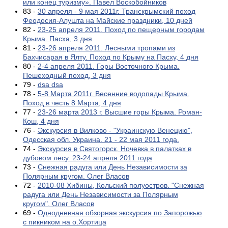
или конец туризму». Павел Воскобойников
83 -
30 апреля - 9 мая 2011г. Транскрымский поход
Феодосия-Алушта на Майские праздники, 10 дней
82 -
23-25 апреля 2011. Поход по пещерным городам
Крыма. Пасха, 3 дня
81 -
23-26 апреля 2011. Лесными тропами из
Бахчисарая в Ялту. Поход по Крыму на Пасху, 4 дня
80 -
2-4 апреля 2011. Горы Восточного Крыма.
Пешеходный поход, 3 дня
79 -
dsa dsa
78 -
5-8 Марта 2011г. Весенние водопады Крыма.
Поход в честь 8 Марта, 4 дня
77 -
23-26 марта 2013 г. Высшие горы Крыма. Роман-
Кош, 4 дня
76 -
Экскурсия в Вилково - "Украинскую Венецию",
Одесская обл. Украина. 21 - 22 мая 2011 года.
74 -
Экскурсия в Святогорск. Ночевка в палатках в
дубовом лесу. 23-24 апреля 2011 года
73 -
Снежная радуга или День Независимости за
Полярным кругом. Олег Власов
72 -
2010-08 Хибины, Кольский полуостров. "Снежная
радуга или День Независимости за Полярным
кругом". Олег Власов
69 -
Однодневная обзорная экскурсия по Запорожью
с пикником на о.Хортица