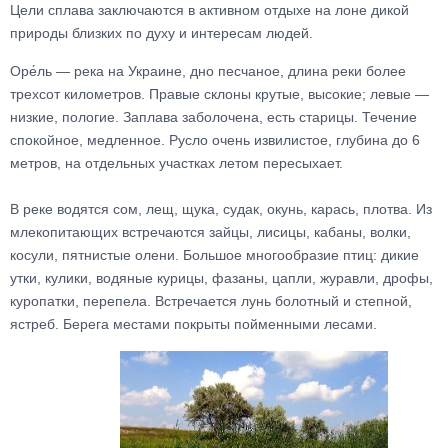
Цели сплава заключаются в активном отдыхе на лоне дикой
природы близких по духу и интересам людей.
Оре́ль — река на Украине, дно песчаное, длина реки более
трехсот километров. Правые склоны крутые, высокие; левые —
низкие, пологие. Заплава заболочена, есть старицы. Течение
спокойное, медленное. Русло очень извилистое, глубина до 6
метров, на отдельных участках летом пересыхает.
В реке водятся сом, лещ, щука, судак, окунь, карась, плотва. Из
млекопитающих встречаются зайцы, лисицы, кабаны, волки,
косули, пятнистые олени. Большое многообразие птиц: дикие
утки, кулики, водяные курицы, фазаны, цапли, журавли, дрофы,
куропатки, перепела. Встречается лунь болотный и степной,
ястреб. Берега местами покрыты пойменными лесами.