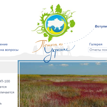
Вступи
ение
Галерея
 на вопросы
Отчеты по
ОП-100
ется
тличается
ь