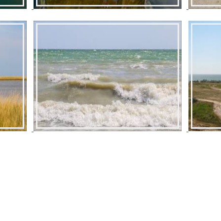
© 2002 - 2026 «Пешком по Украине»
Крым
Походы
Клуб активного отдыха
G+
Карпаты
Походы 
Сплавы по рекам
Зарубе
Турция
Сплав н