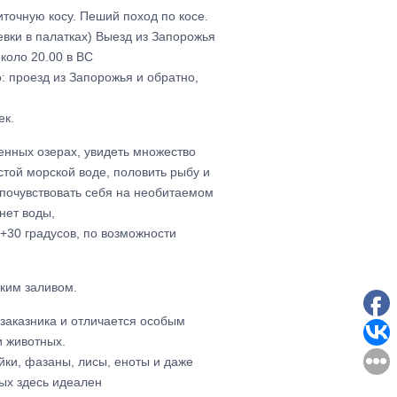
точную косу. Пеший поход по косе.
евки в палатках) Выезд из Запорожья
около 20.00 в ВС
: проезд из Запорожья и обратно,
ек.
енных озерах, увидеть множество
истой морской воде, половить рыбу и
 почувствовать себя на необитаемом
нет воды,
 +30 градусов, по возможности
ким заливом.
 заказника и отличается особым
и животных.
йки, фазаны, лисы, еноты и даже
ых здесь идеален