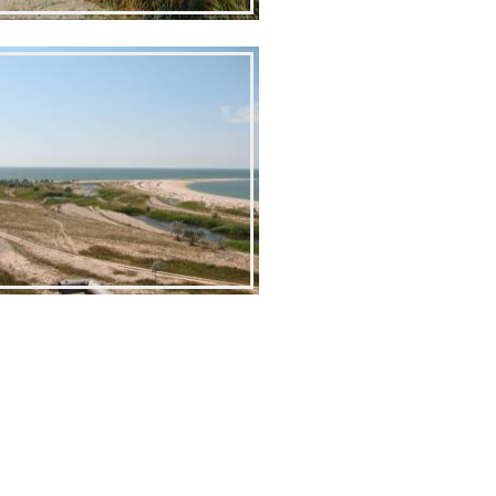
Создание сайта
 по Украине
www.os.zp.ua
по России
жные походы
а байдарках