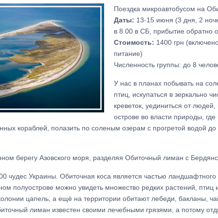
Поездка микроавтобусом на Оби
Даты:
13-15 июня (3 дня, 2 ноч
в 8.00 в СБ, прибытие обратно 
Стоимость:
1400 грн (включено
питание)
Численность группы: до 8 челов
У нас в планах побывать на сол
птиц, искупаться в зеркально ч
креветок, уединиться от людей,
острове во власти природы, где 
енных кораблей, полазить по соленым озерам с прогретой водой до
рном берегу Азовского моря, разделяя Обиточный лиман с Бердянс
100 чудес Украины. Обиточная коса является частью ландшафтного
ном полуострове можно увидеть множество редких растений, птиц 
олонии цапель, а ещё на территории обитают лебеди, бакланы, ча
биточный лиман известен своими лечебными грязями, а потому отд