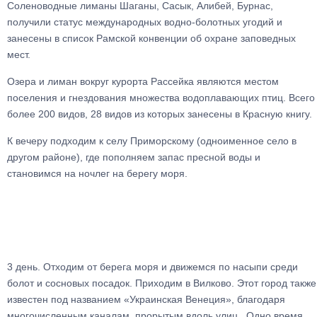
Соленоводные лиманы Шаганы, Сасык, Алибей, Бурнас,
получили статус международных водно-болотных угодий и
занесены в список Рамской конвенции об охране заповедных
мест.
Озера и лиман вокруг курорта Рассейка являются местом
поселения и гнездования множества водоплавающих птиц. Всего
более 200 видов, 28 видов из которых занесены в Красную книгу.
К вечеру подходим к селу Приморскому (одноименное село в
другом районе), где пополняем запас пресной воды и
становимся на ночлег на берегу моря.
3 день. Отходим от берега моря и движемся по насыпи среди
болот и сосновых посадок. Приходим в Вилково. Этот город также
известен под названием «Украинская Венеция», благодаря
многочисленным каналам, прорытым вдоль улиц. Одно время