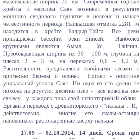
максимальная ширина 70 км. Современные горные
хребты и массивы Саян возникли в результате
мощного сводового поднятия в неогене и начале
четвертичного периода. Наивысшая отметка 2281 м
находится в хребте Балдыр-Тайга. Все реки
принадлежат бассейну реки Енисей. Наиболее
крупными являются Амыл, Ус, Тайгиш.
Преобладающая ширина их 30 – 100 м, глубина на
плёсах 2 – 3 м, на перекатах 0,6 – 1,2 м,
Растительность представлена хвойными лесами с
примесью березы и осины. Ергаки - поистине
уникальный уголок Саян. Ни одна из его долин не
похожа на другую, десятки озер - все красивы по-
своему, у каждого пика свой неповторимый облик.
Ергаки в переводе с древнетюркского - "пальцы". И,
действительно, многие его скалы-останцы
напоминают растопыренные кверху пальцы.
17.09 – 02.10.2014, 14 дней. Сроки при