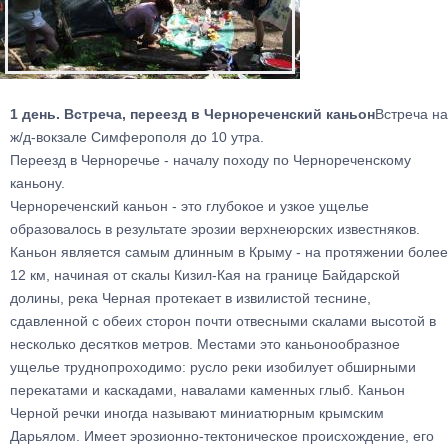
1 день. Встреча, переезд в Чернореченский каньон
Встреча на
ж/д-вокзале Симферополя до 10 утра.
Переезд в Черноречье - началу походу по Чернореченскому
каньону.
Чернореченский каньон - это глубокое и узкое ущелье
образовалось в результате эрозии верхнеюрских известняков.
Каньон является самым длинным в Крыму - на протяжении более
12 км, начиная от скалы Кизил-Кая на границе Байдарской
долины, река Черная протекает в извилистой теснине,
сдавленной с обеих сторон почти отвесными скалами высотой в
несколько десятков метров. Местами это каньонообразное
ущелье труднопроходимо: русло реки изобилует обширными
перекатами и каскадами, навалами каменных глыб. Каньон
Черной речки иногда называют миниатюрным крымским
Дарьялом. Имеет эрозионно-тектоническое происхождение, его