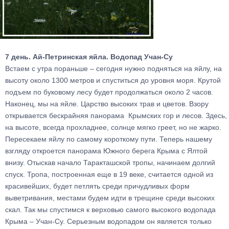
7 день. Ай-Петринская яйла. Водопад Учан-Су
Встаем с утра пораньше – сегодня нужно подняться на яйлу, на
высоту около 1300 метров и спуститься до уровня моря. Крутой
подъем по буковому лесу будет продолжаться около 2 часов.
Наконец, мы на яйле. Царство высоких трав и цветов. Взору
открывается бескрайняя панорама Крымских гор и лесов. Здесь,
на высоте, всегда прохладнее, солнце мягко греет, но не жарко.
Пересекаем яйлу по самому короткому пути. Теперь нашему
взгляду откроется панорама Южного берега Крыма с Ялтой
внизу. Отыскав начало Таракташской тропы, начинаем долгий
спуск. Тропа, построенная еще в 19 веке, считается одной из
красивейших, будет петлять среди причудливых форм
выветривания, местами будем идти в трещине среди высоких
скал. Так мы спустимся к верховью самого высокого водопада
Крыма – Учан-Су. Серьезным водопадом он является только