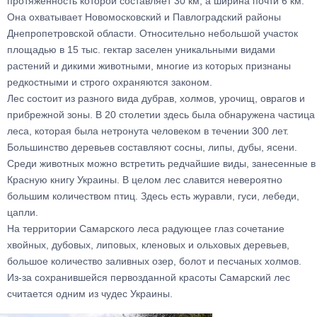
протяженность которой составляет 30 км, а ширина почти 6 км.
Она охватывает Новомосковский и Павлоградский районы
Днепропетровской области. Относительно небольшой участок
площадью в 15 тыс. гектар заселен уникальными видами
растений и дикими животными, многие из которых признаны
редкостными и строго охраняются законом.
Лес состоит из разного вида дубрав, холмов, урочищ, оврагов и
прибрежной зоны. В 20 столетии здесь была обнаружена частица
леса, которая была нетронута человеком в течении 300 лет.
Большинство деревьев составляют сосны, липы, дубы, ясени.
Среди животных можно встретить редчайшие виды, занесенные в
Красную книгу Украины. В целом лес славится невероятно
большим количеством птиц. Здесь есть журавли, гуси, лебеди,
цапли.
На территории Самарского леса радующее глаз сочетание
хвойных, дубовых, липовых, кленовых и ольховых деревьев,
большое количество заливных озер, болот и песчаных холмов.
Из-за сохранившейся первозданной красоты Самарский лес
считается одним из чудес Украины.