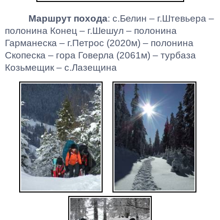
Маршрут похода
:
с
.Б
елин
–
г.Штевьера
–
полонина
Конец –
г.Шешул
–
полонина
Гарманеска
–
г.Петрос
(2020м) –
полонина
Скопеска
– гора Говерла (2061м) – турбаза
Козьмещик
–
с.Лазещина