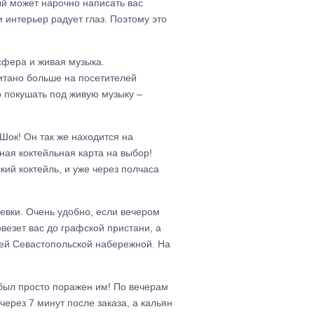
ый может нарочно написать вас
и интерьер радует глаз. Поэтому это
сфера и живая музыка.
итано больше на посетителей
о покушать под живую музыку –
Шок! Он так же находится на
ая коктейльная карта на выбор!
ский коктейль, и уже через полчаса
евки. Очень удобно, если вечером
овезет вас до графской пристани, а
шей Севастопольской набережной. На
был просто поражен им! По вечерам
ерез 7 минут после заказа, а кальян