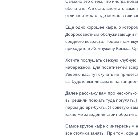
Связано это с тем, что иногда по
обсчитать. А в остальном это замеч
отличное место, где можно за живо
Еще одно хорошее кафе, о котором
Добросовестный обслуживающий пер
среднего возраста. Подают там вку
приходите в Жемчужину Крыма. Сре
Хотите послушать свежую клубную м
набережной. Для посетителей всег
Уверяю вас, тут скучать не придетс
вы будете выплясывать на танцполе
Далее расскажу вам про несколько 
вы решили поехать туда погулять. Н
паром до арт-бухты. Я советую ва
какие же заведения стоит обратить
Самое крутое кафе с интересным н
все столики заняты! При том, офиц