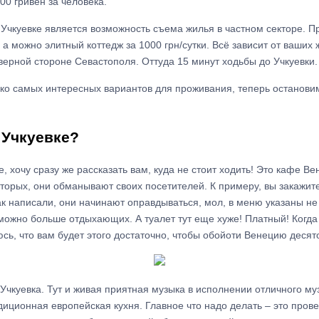
00 гривен за человека.
Учкуевке является возможность съема жилья в частном секторе. Пр
, а можно элитный коттедж за 1000 грн/сутки. Всё зависит от ваших
верной стороне Севастополя. Оттуда 15 минут ходьбы до Учкуевки.
ько самых интересных вариантов для проживания, теперь остановим
 Учкуевке?
, хочу сразу же рассказать вам, куда не стоит ходить! Это кафе В
вторых, они обманывают своих посетителей. К примеру, вы закажит
ак написали, они начинают оправдываться, мол, в меню указаны н
можно больше отдыхающих. А туалет тут еще хуже! Платный! Когда 
сь, что вам будет этого достаточно, чтобы обойоти Венецию десят
Учкуевка. Тут и живая приятная музыка в исполнении отличного му
иционная европейская кухня. Главное что надо делать – это проверя