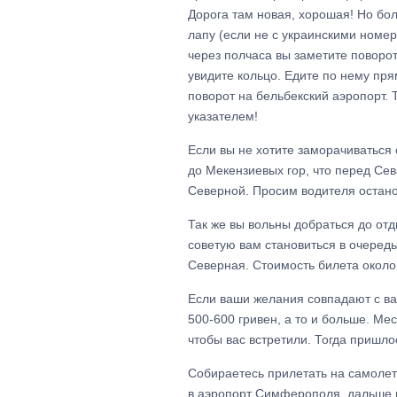
Дорога там новая, хорошая! Но бол
лапу (если не с украинскими номер
через полчаса вы заметите поворот
увидите кольцо. Едите по нему пря
поворот на бельбекский аэропорт. 
указателем!
Если вы не хотите заморачиваться 
до Мекензиевых гор, что перед Сев
Северной. Просим водителя останов
Так же вы вольны добраться до отды
советую вам становиться в очеред
Северная. Стоимость билета около 
Если ваши желания совпадают с ваш
500-600 гривен, а то и больше. Ме
чтобы вас встретили. Тогда пришло
Собираетесь прилетать на самолет
в аэропорт Симферополя, дальше н