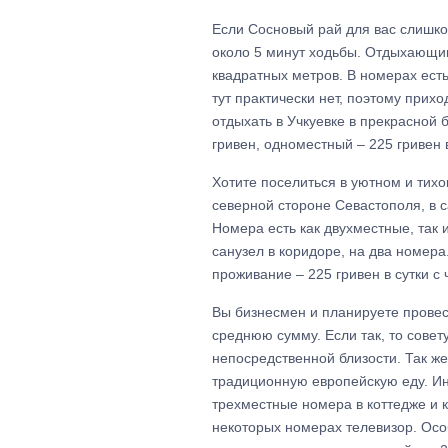
Если Сосновый рай для вас слишком
около 5 минут ходьбы. Отдыхающим
квадратных метров. В номерах есть 
тут практически нет, поэтому прих
отдыхать в Учкуевке в прекрасной 
гривен, одноместный – 225 гривен в
Хотите поселиться в уютном и тихо
северной стороне Севастополя, в с
Номера есть как двухместные, так 
санузел в коридоре, на два номера
проживание – 225 гривен в сутки с 
Вы бизнесмен и планируете провес
среднюю сумму. Если так, то сове
непосредственной близости. Так ж
традиционную европейскую еду. Ин
трехместные номера в коттедже и к
некоторых номерах телевизор. Особ