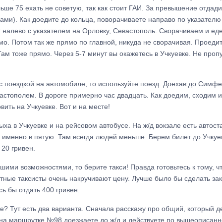
ьше 75 ехать не советую, так как стоит ГАИ. За превышение отдади
ами). Как доедите до кольца, поворачиваете направо по указател
 налево с указателем на Орловку, Севастополь. Сворачиваем и еде
мо. Потом так же прямо по главной, никуда не сворачивая. Проеди
Там тоже прямо. Через 5-7 минут вы окажетесь в Учкуевке. Не проп
с поездкой на автомобиле, то используйте поезд. Доехав до Симфе
астополем. В дороге примерно час двадцать. Как доедим, сходим и
ить на Учкуевке. Вот и на месте!
ха в Учкуевке и на рейсовом автобусе. На ж/д вокзале есть автоста
ь именно в пятую. Там всегда людей меньше. Берем билет до Учку
20 гривен.
ими возможностями, то берите такси! Правда готовьтесь к тому, 
стные таксисты очень накручивают цену. Лучше было бы сделать за
сь бы отдать 400 гривен.
е? Тут есть два варианта. Сначала расскажу про общий, который д
а маршрутке №98 доезжаете до ж/д и действуете по вышеописанной