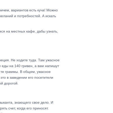
ичем, вариантов есть куча! Можно
 желаний и потребностей. А искать
ся на местных кафе, дабы узнать,
енеция. Не ходите туда. Там ужасное
е еды на 140 гривен, а вам напишут
е те граммы. В общем, ужасное
это в заведении его посетители
ой дорогой.
зыканта, знающего свое дело. И
ть счет, когда его приносят.