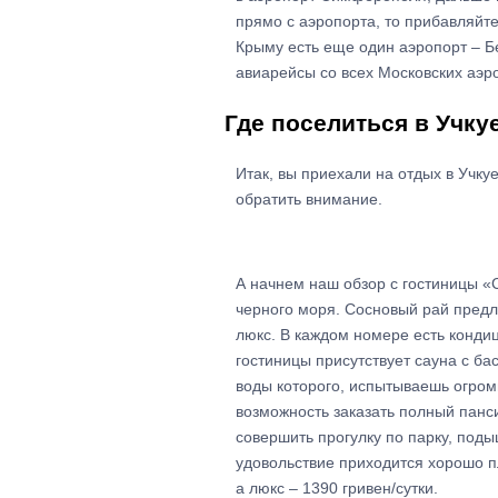
прямо с аэропорта, то прибавляйте
Крыму есть еще один аэропорт – Бе
авиарейсы со всех Московских аэро
Где поселиться в Учку
Итак, вы приехали на отдых в Учкуе
обратить внимание.
А начнем наш обзор с гостиницы «
черного моря. Сосновый рай предла
люкс. В каждом номере есть кондиц
гостиницы присутствует сауна с ба
воды которого, испытываешь огром
возможность заказать полный панси
совершить прогулку по парку, поды
удовольствие приходится хорошо пл
а люкс – 1390 гривен/сутки.