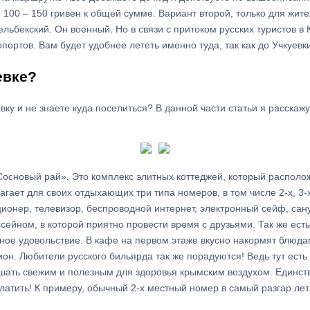
 100 – 150 гривен к общей сумме. Вариант второй, только для жите
льбекский. Он военный. Но в связи с притоком русских туристов в
портов. Вам будет удобнее лететь именно туда, так как до Учкуевки
евке?
вку и не знаете куда поселиться? В данной части статьи я расскажу
Сосновый рай». Это комплекс элитных коттеджей, который располож
гает для своих отдыхающих три типа номеров, в том числе 2-х, 3
ионер, телевизор, беспроводной интернет, электронный сейф, сан
ссейном, в которой приятно провести время с друзьями. Так же ест
ное удовольствие. В кафе на первом этаже вкусно накормят блюдам
он. Любители русского бильярда так же порадуются! Ведь тут ест
шать свежим и полезным для здоровья крымским воздухом. Единстве
атить! К примеру, обычный 2-х местный номер в самый разгар лета