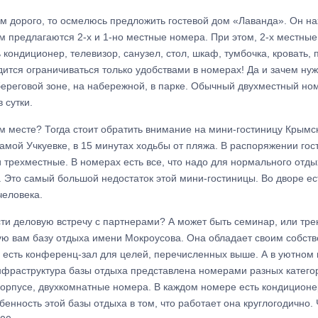
 дорого, то осмелюсь предложить гостевой дом «Лаванда». Он нах
 предлагаются 2-х и 1-но местные номера. При этом, 2-х местные 
кондиционер, телевизор, санузел, стол, шкаф, тумбочка, кровать, 
одится ограничиваться только удобствами в номерах! Да и зачем нуж
береговой зоне, на набережной, в парке. Обычный двухместный ном
 сутки.
м месте? Тогда стоит обратить внимание на мини-гостиницу Крымс
амой Учкуевке, в 15 минутах ходьбы от пляжа. В распоряжении гос
и трехместные. В номерах есть все, что надо для нормального отды
. Это самый большой недостаток этой мини-гостиницы. Во дворе ес
человека.
ти деловую встречу с партнерами? А может быть семинар, или трен
тую вам базу отдыха имени Мокроусова. Она обладает своим собст
е есть конференц-зал для целей, перечисленных выше. А в уютном
фраструктура базы отдыха представлена номерами разных катего
орпусе, двухкомнатные номера. В каждом номере есть кондиционер
енность этой базы отдыха в том, что работает она круглогодично. 