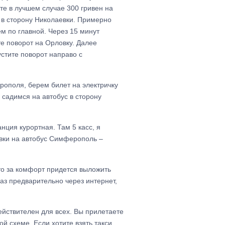
те в лучшем случае 300 гривен на
ю в сторону Николаевки. Примерно
м по главной. Через 15 минут
те поворот на Орловку. Далее
устите поворот направо с
рополя, берем билет на электричку
 садимся на автобус в сторону
нция курортная. Там 5 касс, я
евки на автобус Симферополь –
что за комфорт придется выложить
каз предварительно через интернет,
ействителен для всех. Вы прилетаете
 схеме. Если хотите взять такси