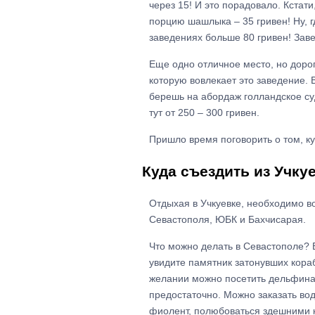
через 15! И это порадовало. Кстати
порцию шашлыка – 35 гривен! Ну, г
заведениях больше 80 гривен! Зав
Еще одно отличное место, но доро
которую вовлекает это заведение. 
берешь на абордаж голландское суд
тут от 250 – 300 гривен.
Пришло время поговорить о том, ку
Куда съездить из Учку
Отдыхая в Учкуевке, необходимо в
Севастополя, ЮБК и Бахчисарая.
Что можно делать в Севастополе? В
увидите памятник затонувших кораб
желании можно посетить дельфинар
предостаточно. Можно заказать во
фиолент, полюбоваться здешними кр