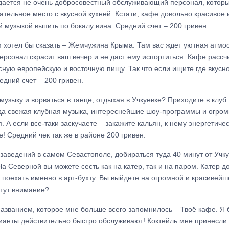
падается не очень добросовестный обслуживающий персонал, котор
ательное место с вкусной кухней. Кстати, кафе довольно красивое 
й музыкой выпить по бокалу вина. Средний счет – 200 гривен.
 хотел бы сказать – Жемчужина Крыма. Там вас ждет уютная атмо
сонал скрасит ваш вечер и не даст ему испортиться. Кафе рассч
сную европейскую и восточную пищу. Так что если ищите где вкусн
дний счет – 200 гривен.
узыку и ворваться в танце, отдыхая в Учкуевке? Приходите в клуб 
да свежая клубная музыка, интереснейшие шоу-программы и огромн
я. А если все-таки заскучаете – закажите кальян, к нему энергетиче
! Средний чек так же в районе 200 гривен.
заведений в самом Севастополе, добираться туда 40 минут от Учку
а Северной вы можете сесть как на катер, так и на паром. Катер д
м поехать именно в арт-бухту. Вы выйдете на огромной и красивей
 тут внимание?
азванием, которое мне больше всего запомнилось – Твоё кафе. Я 
ианты действительно быстро обслуживают! Коктейль мне принесли ч