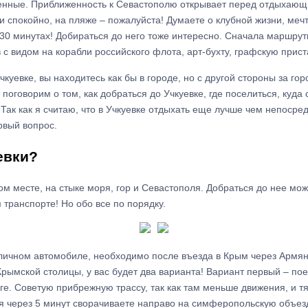
енные. Приближенность к Севастополю открывает перед отдыхающ
 и спокойно, на пляже – пожалуйста! Думаете о клубной жизни, меч
 30 минутах! Добираться до него тоже интересно. Сначала маршрут
 с видом на корабли российского флота, арт-бухту, графскую прист
чкуевке, вы находитесь как бы в городе, но с другой стороны за г
 поговорим о том, как добраться до Учкуевке, где поселиться, куда 
 Так как я считаю, что в Учкуевке отдыхать еще лучше чем непосре
рвый вопрос.
евки?
ом месте, на стыке моря, гор и Севастополя. Добраться до нее можн
 транспорте! Но обо все по порядку.
а личном автомобиле, необходимо после въезда в Крым через Армя
рымской столицы, у вас будет два варианта! Вариант первый – пое
ге. Советую прибрежную трассу, так как там меньше движения, и тя
 через 5 минут сворачиваете направо на симферопольскую объе