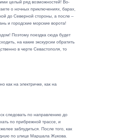
ими целый ряд возможностей! Во-
таете о ночных приключениях, барах,
кой до Северной стороны, а после –
ань и городские морские ворота!
ородом! Поэтому поездка сюда будет
сходить, на какие экскурсии обратить
дственно в черте Севастополя, то
о как на электричке, как на
нск следовать по направлению до
хать по прибрежной трассе, и
желее заблудиться. После того, как
здную по улице Маршала Жукова.