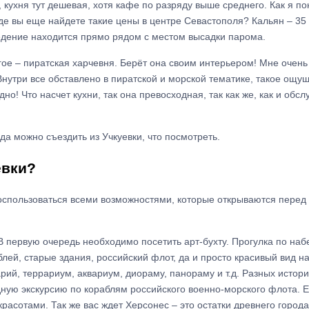
, кухня тут дешевая, хотя кафе по разряду выше среднего. Как я по
де вы еще найдете такие цены в центре Севастополя? Кальян – 35 г
едение находится прямо рядом с местом высадки парома.
гое – пиратская харчевня. Берёт она своим интерьером! Мне очень
Внутри все обставлено в пиратской и морской тематике, такое ощущ
но! Что насчет кухни, так она превосходная, так как же, как и об
да можно съездить из Учкуевки, что посмотреть.
евки?
оспользоваться всеми возможностями, которые открываются перед 
 первую очередь необходимо посетить арт-бухту. Прогулка по набе
лей, старые здания, российский флот, да и просто красивый вид на
ий, террариум, аквариум, диораму, панораму и т.д. Разных истори
дную экскурсию по кораблям российского военно-морского флота. Е
асотами. Так же вас ждет Херсонес – это остатки древнего город