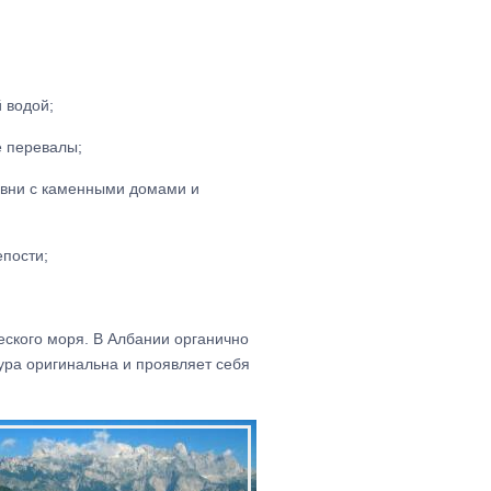
 водой;
е перевалы;
евни с каменными домами и
епости;
еского моря. В Албании органично
ура оригинальна и проявляет себя