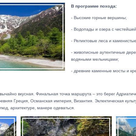
В программе похода:
- Высокие горные вершины;
- Водопады и озера с чистейшей
- Реликтовые леса и каменисты
- живописные аутентичные дер
водяными мельницами;
- древние каменные мосты и кр
звычайно вкусная. Финальная точка маршрута – это берег Адриатич
ревняя Греция, Османская империя, Византия. Эклектическая культ
люд, архитектуре, манере одеваться.