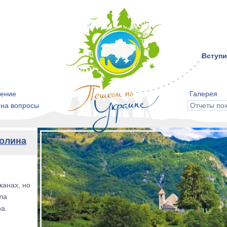
Вступи
ение
Галерея
 на вопросы
Отчеты по
Долина
канах, но
ыла
а.