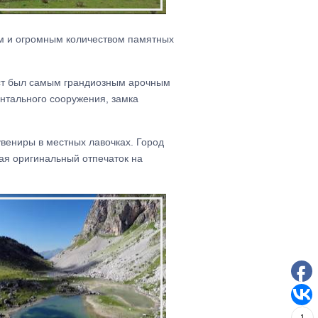
ом и огромным количеством памятных
ст был самым грандиозным арочным
нтального сооружения, замка
увениры в местных лавочках. Город
вая оригинальный отпечаток на
1