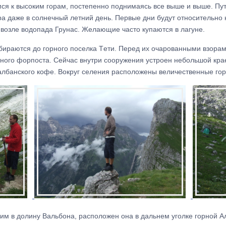
ся к высоким горам, постепенно поднимаясь все выше и выше. Пут
ара даже в солнечный летний день. Первые дни будут относительн
 возле водопада Грунас. Желающие часто купаются в лагуне.
бираются до горного поселка Tети. Перед их очарованными взорам
ного форпоста. Сейчас внутри сооружения устроен небольшой крае
албанского кофе. Вокруг селения расположены величественные гор
им в долину Вальбона, расположен она в дальнем уголке горной А