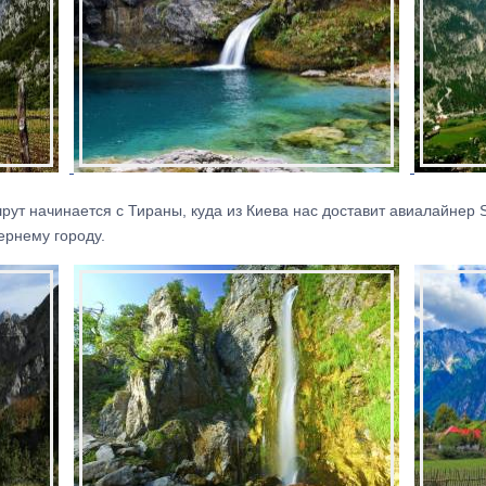
ут начинается с Тираны, куда из Киева нас доставит авиалайнер 
ернему городу.