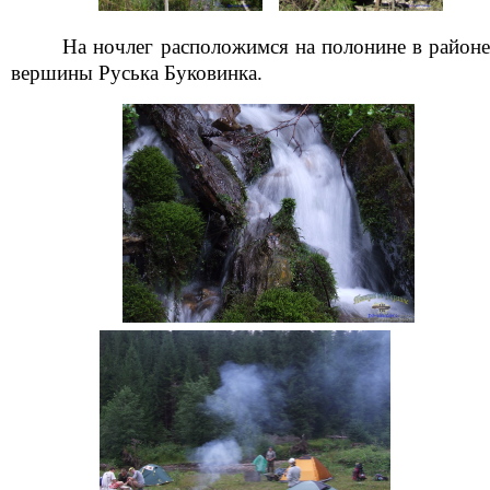
На ночлег расположимся на полонине в районе
вершины Руська Буковинка.