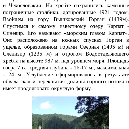
и Чехословакии. На хребте сохранились каменные
пограничные столбики, датированные 1921 годом.
Взойдем на гору Вышковский Горган (1439м).
Спустимся к самому известному озеру Карпат -
Синевир. Его называют «морским глазом Карпат».
Оно расположено на южных спусках Горган в
ущелье, образованном горами Озерная (1495 м) и
Сленизир (1235 м) и отрогом Водоотделяющего
хребта на высоте 987 м. над уровнем моря. Площадь
озера 7 га. средняя глубина - 16-17 м., максимальная
- 24 м. Углубление сформировалось в результате
обвала скал и перекрытия долины горного потока и
имеет продолговато-округлую форму.