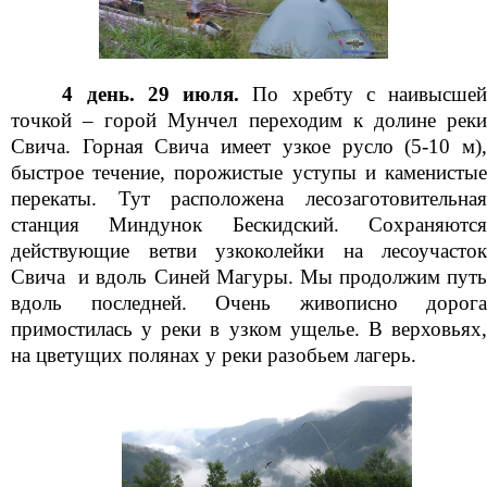
4 день. 29 июля.
По хребту с наивысше
точкой – горой Мунчел переходим к долине реки
Свича. Горная Свича имеет узкое русло (5-10 м),
быстрое течение, порожистые уступы и каменистые
перекаты. Тут расположена лесозаготовительная
станция Миндунок Бескидский. Сохраняются
действующие ветви узкоколейки на лесоучасток
Свича и вдоль Синей Магуры. Мы продолжим путь
вдоль последней. Очень живописно дорога
примостилась у реки в узком ущелье. В верховьях,
на цветущих полянах у реки разобьем лагерь.