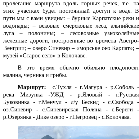
пролегание маршрута вдоль горных речек, т.е. на
этих участках будет постоянный доступ к воде. В
пути мы с вами увидим: – бурные Карпатские реки и
водопады; – вековые смерековые леса, альпийские
луга – полонины; – лесовозные узкоколейные
железные дороги, построенные во времена Австро-
Венгрии; – озеро Синевир – «морське око Карпат»; –
музей «Старое село» в Колочаве.
В это время обычно обильно плодоносят
малина, черника и грибы.
Маршрут:
с.Тухля - г.Магура - р.Соболь -
река Мизунка -УЖД - р.Яловый - г.Русская
Буковинка - г.Менчул - л/у Бескид - с.Свобода -
оз.Синевир - с.Синевирская Поляна - с.Береги -
р.Озерянка - Дике озеро - г.Негровец - с.Колочава.