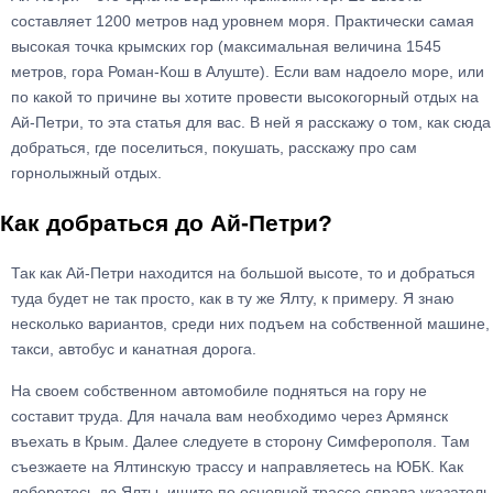
составляет 1200 метров над уровнем моря. Практически самая
высокая точка крымских гор (максимальная величина 1545
метров, гора Роман-Кош в Алуште). Если вам надоело море, или
по какой то причине вы хотите провести высокогорный отдых на
Ай-Петри, то эта статья для вас. В ней я расскажу о том, как сюда
добраться, где поселиться, покушать, расскажу про сам
горнолыжный отдых.
Как добраться до Ай-Петри?
Так как Ай-Петри находится на большой высоте, то и добраться
туда будет не так просто, как в ту же Ялту, к примеру. Я знаю
несколько вариантов, среди них подъем на собственной машине,
такси, автобус и канатная дорога.
На своем собственном автомобиле подняться на гору не
составит труда. Для начала вам необходимо через Армянск
въехать в Крым. Далее следуете в сторону Симферополя. Там
съезжаете на Ялтинскую трассу и направляетесь на ЮБК. Как
доберетесь до Ялты, ищите по основной трассе справа указатель