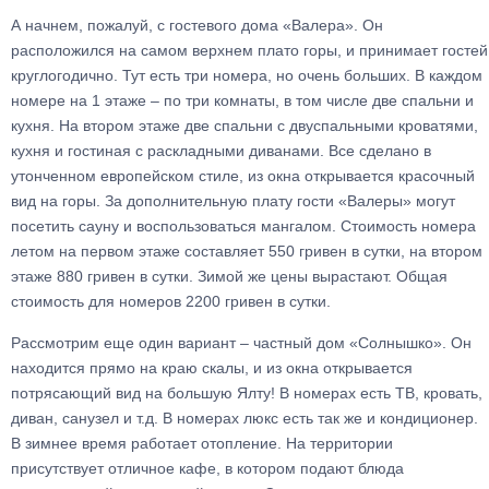
А начнем, пожалуй, с гостевого дома «Валера». Он
расположился на самом верхнем плато горы, и принимает гостей
круглогодично. Тут есть три номера, но очень больших. В каждом
номере на 1 этаже – по три комнаты, в том числе две спальни и
кухня. На втором этаже две спальни с двуспальными кроватями,
кухня и гостиная с раскладными диванами. Все сделано в
утонченном европейском стиле, из окна открывается красочный
вид на горы. За дополнительную плату гости «Валеры» могут
посетить сауну и воспользоваться мангалом. Стоимость номера
летом на первом этаже составляет 550 гривен в сутки, на втором
этаже 880 гривен в сутки. Зимой же цены вырастают. Общая
стоимость для номеров 2200 гривен в сутки.
Рассмотрим еще один вариант – частный дом «Солнышко». Он
находится прямо на краю скалы, и из окна открывается
потрясающий вид на большую Ялту! В номерах есть ТВ, кровать,
диван, санузел и т.д. В номерах люкс есть так же и кондиционер.
В зимнее время работает отопление. На территории
присутствует отличное кафе, в котором подают блюда