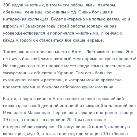
300 видов животных, в том числе зебры, львы, пантеры,
обезьяны, ленивцы, крокодилы и т.д. Очень большая и
интересная коллекция. Будет интересно не только детям, но и
взрослым! За многие годы своей работы зоопарк не раз
усовершенствовался и пополнялся животными. И сейчас с
каждым годом он становиться все краше и краше.
Так же очень интересное место в Ялте – Ласточкино гнездо. Это
не очень большой замок, который стоит прямо на краю пропасти!
Не так давно он занят первое место среди самых посещаемых
экскурсионных объектов в Украине. Там есть большая
сувенирная лавка и ресторан, в котором можно прекрасно
провести время за бокалом отборного крымского вина.
Кстати, говоря о вине, в Ялте находится один огромнейший
винзавод со своей длинной историей и шикарной коллекцией вин.
Речь идет о Массандре. Первая часть здания построена в конце
19 века, а вторая – в середине 20. Там вас ожидает
интереснейшая экскурсия. Покажут винный погреб, старинную
коллекцию, музей, а так же проведут дегустацию 10 отборных