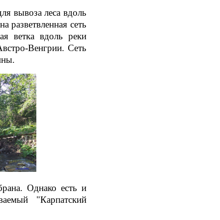
ля вывоза леса вдоль
а разветвленная сеть
ая ветка вдоль реки
встро-Венгрии. Сеть
ины.
брана. Однако есть и
ваемый "Карпатский