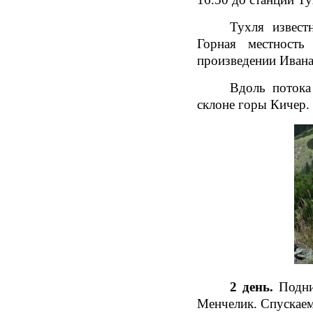
Тухля извест
Горная местность
произведении Ивана
Вдоль потока
склоне горы Кичер.
2 день.
Подни
Менчелик. Спускаем