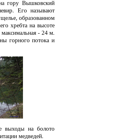
 на гору Вышковский
невир. Его называют
ущелье, образованном
его хребта на высоте
 максимальная - 24 м.
ины горного потока и
е выходы на болото
литации медведей.