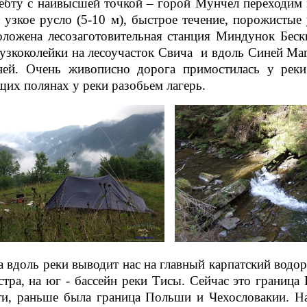
ебту с наивысшей точкой – горой Мунчел переходим 
 узкое русло (5-10 м), быстрое течение, порожистые
оложена лесозаготовительная станция Миндунок Бес
 узкоколейки на лесоучасток Свича и вдоль Синей М
ней. Очень живописно дорога примостилась у рек
щих полянах у реки разобьем лагерь.
 вдоль реки выводит нас на главный карпатский водор
естра, на юг - бассейн реки Тисы. Сейчас это границ
ти, раньше была граница Польши и Чехословакии. Н