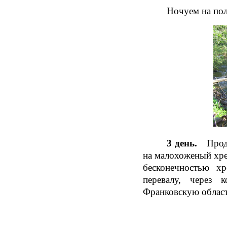
Ночуем на пол
3 день.
Продо
на малохоженый хре
бесконечностью х
перевалу, через 
Франковскую област