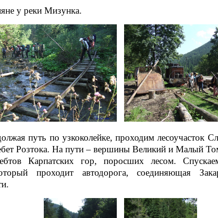
яне у реки Мизунка.
лжая путь по узкоколейке, проходим лесоучасток Сл
бет Розтока. На пути – вершины Великий и Малый То
ребтов Карпатских гор, поросших лесом. Спуска
который проходит автодорога, соединяющая Зак
и.