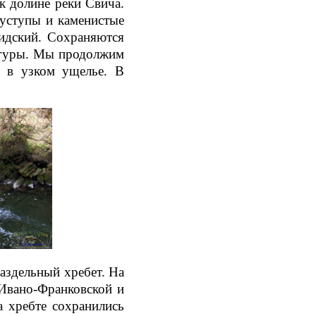
к долине реки Свича.
 уступы и каменистые
кидский. Сохраняются
агуры. Мы продолжим
и в узком ущелье. В
аздельный хребет. На
а Ивано-Франковской и
а хребте сохранились