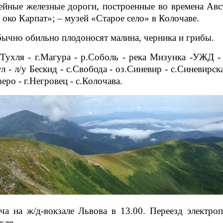
ейные железные дороги, построенные во времена Авс
око Карпат»; – музей «Старое село» в Колочаве.
бычно обильно плодоносят малина, черника и грибы.
ухля - г.Магура - р.Соболь - река Мизунка -УЖД - 
л - л/у Бескид - с.Свобода - оз.Синевир - с.Синевирска
еро - г.Негровец - с.Колочава.
а на ж/д-вокзале Львова в 13.00. Переезд электро
хля.