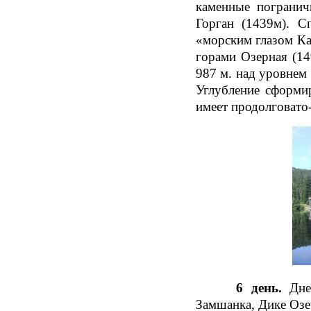
каменные погранич
Горган (1439м). С
«морским глазом Ка
горами Озерная (14
987 м. над уровнем 
Углубление сформир
имеет продолговато
6 день.
Дне
Замшанка, Дике Озер