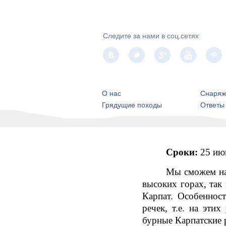
Следите за нами в соц.сетях
О нас
Снаряж
Грядущие походы
Ответы
Сроки:
25 июн
Мы сможем нас
высоких горах, так
Карпат. Особеннос
речек, т.е. на эти
бурные Карпатские р