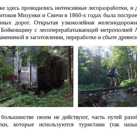
е здесь проводились интенсивные лесоразработки, и д
токов Мизунки и Свичи в 1860-х годах была построен
зных дорог. Открытая узкоколейная железнодорожн
 Бойковщину с лесоперерабатывающей метрополией А
заменимой в заготовлении, переработке и сбыте древес
 большинстве своем не действуют, часть путей разо
тки, которые используются туристами (так назы