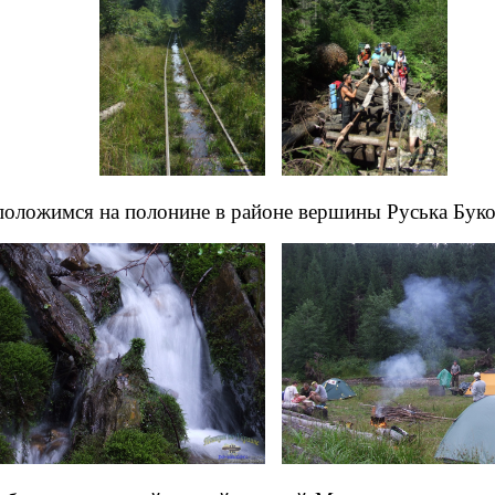
положимся на полонине в районе вершины Руська Буко