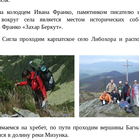
на колодцем Ивана Франко, памятником писателю 
 вокруг села является местом исторических со
 Франко «Захар Беркут».
 Сигла проходим карпатское село Либохора и распо
маемся на хребет, по пути проходим вершины Багна
ся в долину реки Мизунка.