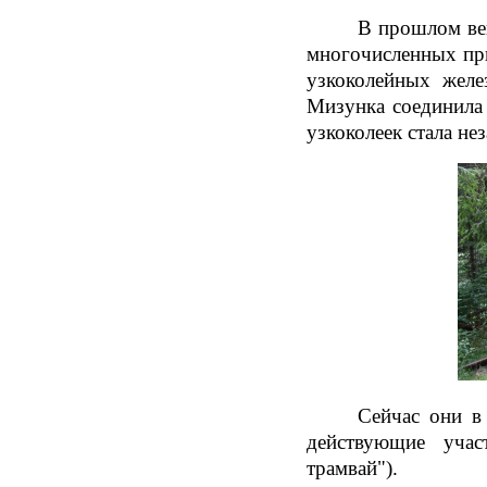
В прошлом век
многочисленных при
узкоколейных желе
Мизунка соединила
узкоколеек стала не
Сейчас они в
действующие учас
трамвай").