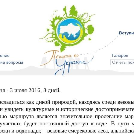
Вступи
ение
Галерея
 на вопросы
Отчеты по
я - 3 июля 2016, 8 дней.
ладиться как дикой природой, находясь среди вековы
 и увидеть культурные и исторические достопримечате
тью маршрута является значительное пролегание ма
х участках будет постоянный доступ к воде. В пути
еки и водопады; – вековые смерековые леса, альпийск