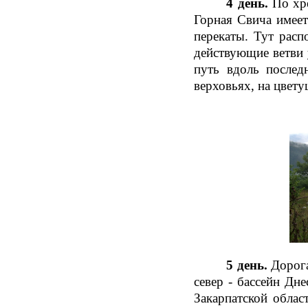
4 день.
По хр
Горная Свича имеет
перекаты. Тут расп
действующие ветви
путь вдоль послед
верховьях, на цвету
5 день.
Дорога
север - бассейн Дн
Закарпатской облас