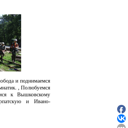
обода и поднимаемся
мнатик. , Полюбуемся
емся к Вышковскому
арпатскую и Ивано-