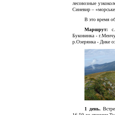
лесовозные узкокол
Синевир – «морське 
В это время о
Маршрут:
с.Т
Буковинка - г.Менчу
р.Озерянка - Дике оз
1 день.
Встреч
16.50 до станции Ту