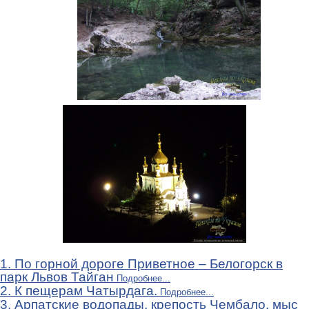
1. По горной дороге Приветное – Белогорск в
парк Львов Тайган
Подробнее...
2. К пещерам Чатырдага.
Подробнее...
3. Арпатские водопады, крепость Чембало, мыс