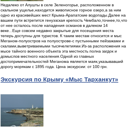
Недалеко от Алушты в селе Зеленогорье, расположенном в
скальном ущелье,находится живописное горное озеро,а за ним
одно из красивейших мест Крыма-Арапатские водопады.Далее на
вашем пути встретится генуэзская крепость Чембало,точнее,то,что
от нее осталось после нападения османов в далеком 14
веке...Еще совсем недавно закрытые для посещения места
теперь доступны для туристов. К таким местам относится и мыс
Меганом-полуостров на полуострове-с пустынными пейзажами и
скалами,выветриваемыми тысячелетиями.Из-за расположения на
мысе тайного военного объекта эта местность полна загдок и
домыслов местного населения.Одной из главных
достопримечательностей Меганома является маяк,указывавший
дорогу морякам с 1895 года. Цена экскурсии: от 100 грн.
Экскурсия по Крыму «Мыс Тарханкут»