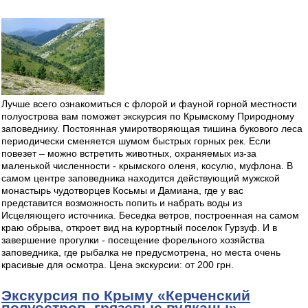
Лучше всего ознакомиться с флорой и фауной горной местности
полуострова вам поможет экскурсия по Крымскому Природному
заповеднику. Постоянная умиротворяющая тишина букового леса
периодически сменяется шумом быстрых горных рек. Если
повезет – можно встретить животных, охраняемых из-за
маленькой численности - крымского оленя, косулю, муфлона. В
самом центре заповедника находится действующий мужской
монастырь чудотворцев Косьмы и Дамиана, где у вас
представится возможность попить и набрать воды из
Исцеляющего источника. Беседка ветров, построенная на самом
краю обрыва, откроет вид на курортный поселок Гурзуф. И в
завершение прогулки - посещение форельного хозяйства
заповедника, где рыбалка не предусмотрена, но места очень
красивые для осмотра. Цена экскурсии: от 200 грн.
Экскурсия по Крыму «Керченский
полуостров, грязевые вулканы»