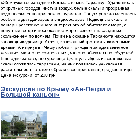
«Жемчужина» западного Крыма-это мыс Тарханкут. Удаленность
от крупных городов, чистый воздух, белые скалы и прозрачная
вода несомненно привлекают туристов. Популярна эта местность
особенно для дайверов и виндсерферов. Подводные скалы и
пещеры расскажут много интересного об обитателях моря, а
попутный ветер и неспокойное море позволят насладиться
скольжением по волнам. Почти на окраине Тарханкута находится
заповедник-урочище Атлеш, изнизанный гротами и каменными
арками. А нырнув в «Чашу любви» трижды и загадав заветное
желание, можно не сомневаться, что оно обязательно сбудется!
Еще одно заповедное урочище-Джангуль. Здесь известняковые
скалы сложились террасами, на них появилась уникальная
растительность, а также обрели свое пристанище редкие птицы.
Цена экскурсии: от 200 грн.
Экскурсия по Крыму «Ай-Петри и
Большой каньон»