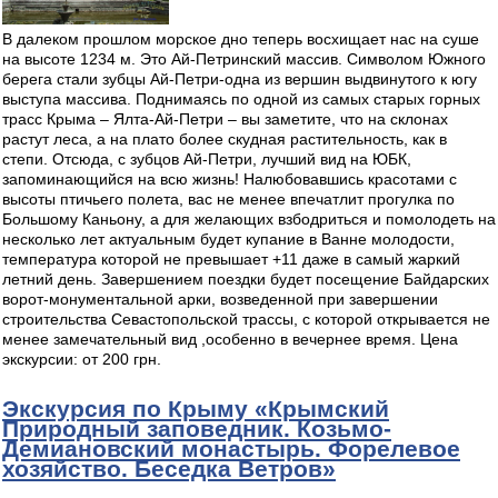
В далеком прошлом морское дно теперь восхищает нас на суше
на высоте 1234 м. Это Ай-Петринский массив. Символом Южного
берега стали зубцы Ай-Петри-одна из вершин выдвинутого к югу
выступа массива. Поднимаясь по одной из самых старых горных
трасс Крыма – Ялта-Ай-Петри – вы заметите, что на склонах
растут леса, а на плато более скудная растительность, как в
степи. Отсюда, с зубцов Ай-Петри, лучший вид на ЮБК,
запоминающийся на всю жизнь! Налюбовавшись красотами с
высоты птичьего полета, вас не менее впечатлит прогулка по
Большому Каньону, а для желающих взбодриться и помолодеть на
несколько лет актуальным будет купание в Ванне молодости,
температура которой не превышает +11 даже в самый жаркий
летний день. Завершением поездки будет посещение Байдарских
ворот-монументальной арки, возведенной при завершении
строительства Севастопольской трассы, с которой открывается не
менее замечательный вид ,особенно в вечернее время. Цена
экскурсии: от 200 грн.
Экскурсия по Крыму «Крымский
Природный заповедник. Козьмо-
Демиановский монастырь. Форелевое
хозяйство. Беседка Ветров»