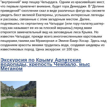
"внутренний" мир пещер Чатырдага. Одним из красивейших мест,
что первым привлечет внимане, будет гора Демерджи. В "Долине
приведений"-скоплении скал в виде различных фигур-вы сможете
увидеть бюст великой Екатерины, услышать интересные легенды
и рассказы, связанные с этим загадоным местом. Далее,
поднявшись по серпантину на Чатырдаг (или гору-палатку,шатер-
гору,как называют ее из-за плоской вершины),перед вами
откроется замечательный вид на заповедные леса Крыма. Но
известен Чатырдаг, прежде всего,многочисленными карстовыми
пещерами,такими,как Мраморная и Эмине-Баир-Хосар. Здесь над
созданием красоты веками трудилась вода, создавая шедевры из
известняковых пород. Цена экскурсии: от 100 грн.
Экскурсия по Крыму Арпатские
водопады, крепость Чембало, мыс
Меганом