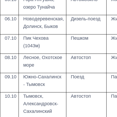
озеро Тунайча
06.10
Новодеревенская,
Дизель-поезд
Жи
Долинск, Быков
07.10
Пик Чехова
Пешком
Жи
(1043м)
08.10
Лесное, Охотское
Автостоп
Жи
море
09.10
Южно-Сахалинск
Поезд
Па
- Тымовск
10.10
Тымовск,
Автостоп
Па
Александровск-
Сахалинский