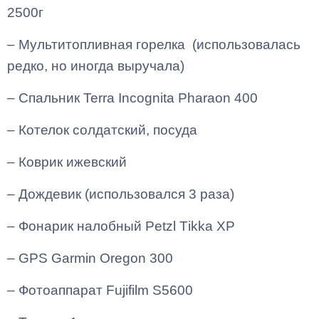
2500
г
– Мультитопливная горелка (использовалась
редко, но иногда выручала)
– Спальник
Terra
Incognita
Pharaon
400
– Котелок солдатский, посуда
– Коврик ижевский
– Дождевик (использовался 3 раза)
– Фонарик налобный
Petzl
T
ikka
XP
–
GPS
Garmin
Oregon
300
– Фотоаппарат
Fujifilm
S
5600