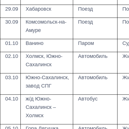
29.09
Хабаровск
Поезд
По
30.09
Комсомольск-на-
Поезд
По
Амуре
01.10
Ванино
Паром
Су
02.10
Холмск, Южно-
Автомобиль
Жи
Сахалинск
03.10
Южно-Сахалинск,
Автомобиль
Жи
завод СПГ
04.10
ж/д Южно-
Автобус
Жи
Сахалинск –
Холмск
05.10
Гора Лягушка,
Автомобиль
Жи