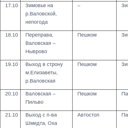
17.10
Зимовье на
–
Зи
р.Валовской,
непогода
18.10
Переправа,
Пешком
Зи
Валовская –
Ныврово
19.10
Выход в строну
Пешком
Зи
м.Елизаветы,
р.Валовская
20.10
Валовская –
Пешком
Па
Пильво
21.10
Выход с п-ва
Автостоп
Па
Шмидта, Оха