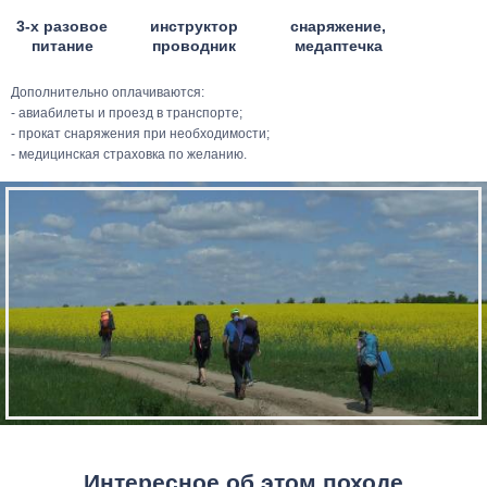
3-х разовое
инструктор
снаряжение,
питание
проводник
медаптечка
Дополнительно оплачиваются:
- авиабилеты и проезд в транспорте;
- прокат снаряжения при необходимости;
- медицинская страховка по желанию.
Интересное об этом походе