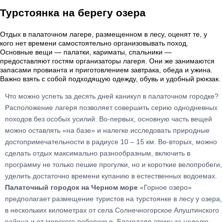
Турстоянка на берегу озера
Отдых в палаточном лагере, размещенном в лесу, оценят те, у
кого нет времени самостоятельно организовывать поход.
Основные вещи — палатки, кариматы, спальники —
предоставляют гостям организаторы лагеря. Они же занимаются
запасами провианта и приготовлением завтрака, обеда и ужина.
Важно взять с собой подходящую одежду, обувь и удобный рюкзак.
Что можно успеть за десять дней каникул в палаточном городке?
Расположение лагеря позволяет совершить серию однодневных
походов без особых усилий. Во-первых, основную часть вещей
можно оставлять «на базе» и налегке исследовать природные
достопримечательности в радиусе 10 – 15 км. Во-вторых, можно
сделать отдых максимально разнообразным, включить в
программу не только пешие прогулки, но и короткие велопробеги,
уделить достаточно времени купанию в естественных водоемах.
Палаточный городок на Черном море
«Горное озеро»
предполагает размещение туристов на турстоянке в лесу у озера,
в нескольких километрах от села Солнечногорское Алуштинского
района и от морского побережья. Благодаря этому за неделю