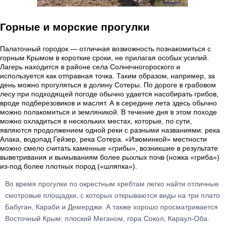
Горные и морские прогулки
Палаточный городок — отличная возможность познакомиться с
горным Крымом в короткие сроки, не прилагая особых усилий.
Лагерь находится в районе села Солнечногороского и
используется как отправная точка. Таким образом, например, за
день можно прогуляться в долину Сотеры. По дороге в грабовом
лесу при подходящей погоде обычно удается насобирать грибов,
вроде подберезовиков и маслят. А в середине лета здесь обычно
можно полакомиться и земляникой. В течение дня в этом походе
можно охладиться в нескольких местах, которые, по сути,
являются продолжением одной реки с разными названиями: река
Алака, водопад Гейзер, река Сотера. «Изюминкой» местности
можно смело считать каменные «грибы», возникшие в результате
выветривания и вымываниям более рыхлых почв (ножка «гриба»)
из-под более плотных пород («шляпка»).
Во время прогулки по окрестным хребтам легко найти отличные
смотровые площадки, с которых открываются виды на три плато
Бабуган, Караби и Демерджи. А также хорошо просматривается
Восточный Крым: плоский Меганом, гора Сокол, Караул-Оба.