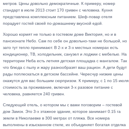
метров. Цены довольно демократичные. К примеру, номер
стандарт в июле 2013 стоит 170 гривен с человека. Кухня
представлена комплексным питанием. Шеф-повар отеля
порадует гостей своей по-домашнему вкусной едой.
Хорошо кормят не только в гостевом доме Виктория, но и в
пансионате Небо. Сам по себе он довольно-таки не большой, но
зато тут тепло принимают. В 2-х и 3-х местных номерах есть
кондиционер, ТВ, холодильник, санузел и лоджии с мебелью. На
территории Неба есть летняя детская площадка с мангалом. Так
что блюда с пылу и жару разнообразят ваш рацион. А дети будут
рады поплескаться в детском бассейне. Чересчур низкие цены
окажутся для вас большим сюрпризом. К примеру, с 1 по 15 июля
стоимость за проживание, включая 3-х разовое питание с
человека, равняется 240 гривен.
Следующий отель, о котором мы с вами поговорим – гостевой
дом Замок. Это 3-х этажное здание, которое занимает 0.15 га
земли в Николаевке в 300 метрах от пляжа. Все номера
выполнены в изысканном стиле, их объединяет богатая отделка