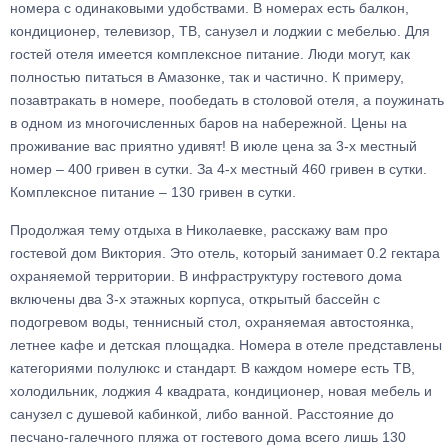
номера с одинаковыми удобствами. В номерах есть балкон,
кондиционер, телевизор, ТВ, санузел и лоджии с мебелью. Для
гостей отеля имеется комплексное питание. Люди могут, как
полностью питаться в Амазонке, так и частично. К примеру,
позавтракать в номере, пообедать в столовой отеля, а поужинать
в одном из многочисленных баров на набережной. Цены на
проживание вас приятно удивят! В июле цена за 3-х местный
номер – 400 гривен в сутки. За 4-х местный 460 гривен в сутки.
Комплексное питание – 130 гривен в сутки.
Продолжая тему отдыха в Николаевке, расскажу вам про
гостевой дом Виктория. Это отель, который занимает 0.2 гектара
охраняемой территории. В инфраструктуру гостевого дома
включены два 3-х этажных корпуса, открытый бассейн с
подогревом воды, теннисный стол, охраняемая автостоянка,
летнее кафе и детская площадка. Номера в отеле представлены
категориями полулюкс и стандарт. В каждом номере есть ТВ,
холодильник, лоджия 4 квадрата, кондиционер, новая мебель и
санузел с душевой кабинкой, либо ванной. Расстояние до
песчано-галечного пляжа от гостевого дома всего лишь 130