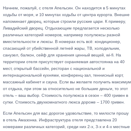
Начнем, пожалуй, с отеля Апельсин. Он находится в 5 минутах
ходьбы от моря, и 10 минутах ходьбы от центра курорта. Внешне
напоминает дворец, которые строили русские цари. К примеру,
Ливадийский дворец. Отдыхающим предлагается несколько
различных категорий номеров, например полулюксы разной
вместительности и люксы. В номерах есть всё: кондиционер,
спасающий от убийственной летней жары, ТВ, холодильник,
санузел, балкон, сейф для хранения ценный вещей, wi-fi. На
территории отеля присутствует охраняемая автостоянка на 40
мест, открытый бассейн, ресторан с национальной и
интернациональной кухнями, конференц-зал, теннисный корт,
массажный кабинет и сауна. Если вы желаете получить максимум
от отдыха, при этом за относительно не большие деньги, то этот
отель – ваш выбор. Стоимость полулюкса в сезон – 400 гривен в
сутки. Стоимость двухкомнатного люкса дороже – 1700 гривен.
Если Апельсин для вас дорогое удовольствие, то милости прошу
в отель Амазонка. Инфраструктура отеля представлена 20
номерами различных категорий, среди них 2-х, 3-х и 4-х местные