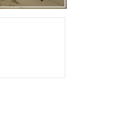
Создание сайта
 по Украине
www.os.zp.ua
по России
жные походы