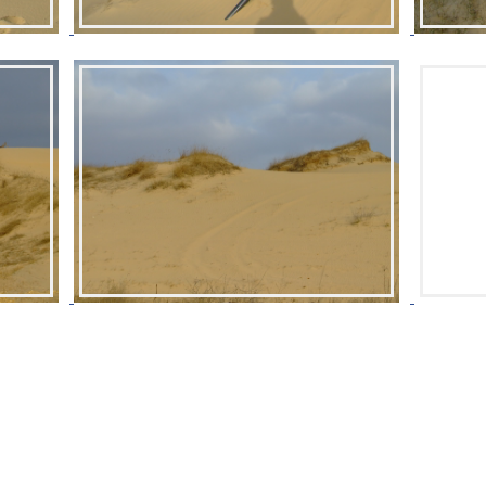
© 2002 - 2026 «Пешком по Украине»
Крым
Походы
Клуб активного отдыха
G+
Карпаты
Походы 
Сплавы по рекам
Зарубе