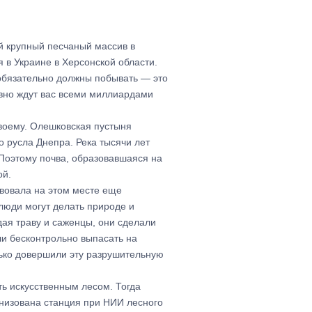
й крупный песчаный массив в
я в Украине в Херсонской области.
 обязательно должны побывать — это
вно ждут вас всеми миллиардами
воему. Олешковская пустыня
о русла Днепра. Река тысячи лет
. Поэтому почва, образовавшаяся на
ой.
вовала на этом месте еще
 люди могут делать природе и
дая траву и саженцы, они сделали
ли бесконтрольно выпасать на
лько довершили эту разрушительную
ть искусственным лесом. Тогда
анизована станция при НИИ лесного