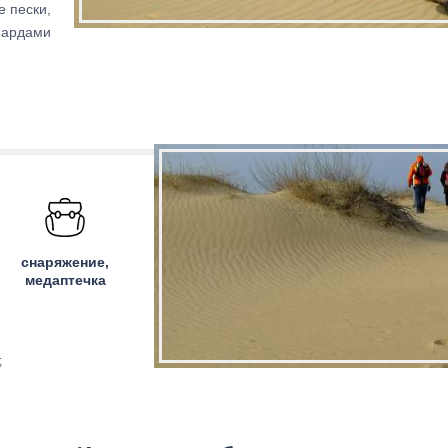
 пески,
иардами
снаряжение,
медаптечка
;