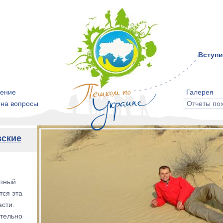
Вступи
ение
Галерея
 на вопросы
Отчеты по
вские
упный
тся эта
асти.
ательно