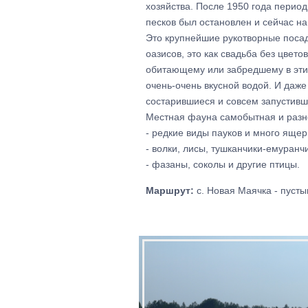
хозяйства. После 1950 года перио
песков был остановлен и сейчас на
Это крупнейшие рукотворные посад
оазисов, это как свадьба без цвето
обитающему или забредшему в эти 
очень-очень вкусной водой. И даж
состарившиеся и совсем запустивш
Местная фауна самобытная и разно
- редкие виды пауков и много ящер
- волки, лисы, тушканчики-емуранч
- фазаны, соколы и другие птицы.
Маршрут:
с. Новая Маячка - пусты