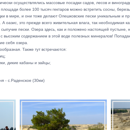
дически осуществлялись массовые посадки садов, лесов и виногра
 площади более 100 тысяч гектаров можно встретить сосны, березы
ки в мире, и они тоже делают Олешковские пески уникальным и п
в. А оазис, это прежде всего живительная влага, так необходимая 
сыпучие пески. Озера здесь, как и положено настоящей пустыне, н
е с высоким содержанием в этой воде полезных минералов! Попада
ие себя озера.
образная. Также тут встречаются:
иц;
ики, дикие кабаны и зайцы;
ня - с.Раденское (30км)