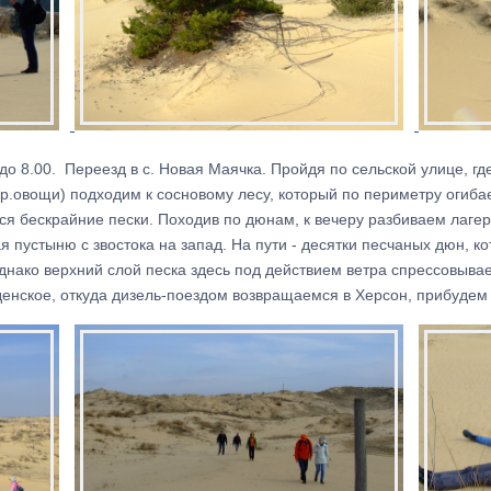
 до 8.00. Переезд в с. Новая Маячка. Пройдя по сельской улице, г
.овощи) подходим к сосновому лесу, который по периметру огиба
ся бескрайние пески. Походив по дюнам, к вечеру разбиваем лагер
я пустыню с звостока на запад. На пути - десятки песчаных дюн, к
днако верхний слой песка здесь под действием ветра спрессовывае
енское, откуда дизель-поездом возвращаемся в Херсон, прибудем 