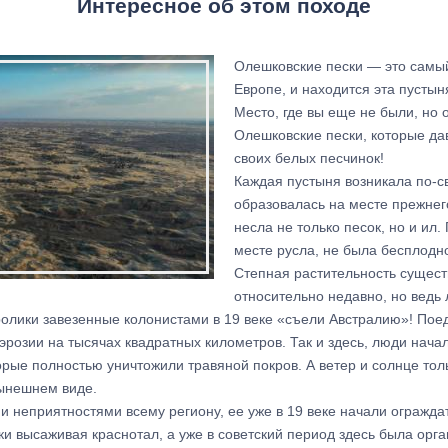
Интересное об этом походе
Олешковские пески — это самы
Европе, и находится эта пустын
Место, где вы еще не были, но
Олешковские пески, которые да
своих белых песчинок!
Каждая пустыня возникала по-с
образовалась на месте прежнег
несла не только песок, но и ил
месте русла, не была бесплодн
Степная растительность сущест
относительно недавно, но ведь
кролики завезенные колонистами в 19 веке «съели Австралию»! Пое
эрозии на тысячах квадратных километров. Так и здесь, люди нача
торые полностью уничтожили травяной покров. А ветер и солнце то
нынешнем виде.
и неприятностями всему региону, ее уже в 19 веке начали огражда
ки высаживая краснотал, а уже в советский период здесь была орг