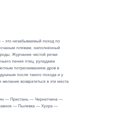
е – это незабываемый поход по
есчаным пляжам, наполненный
роды. Журчание чистой речки
чьего пения птиц, руладами
уютным потрескиванием дров в
одушным после такого похода и у
 желание возвратиться в эти места
ин — Пристань — Чернетчина —
авное — Пылевка — Хухра —