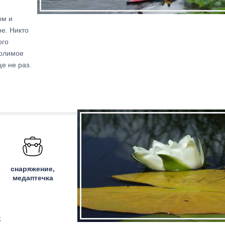
ом и
е. Никто
ого
долимое
е не раз.
снаряжение,
медаптечка
;