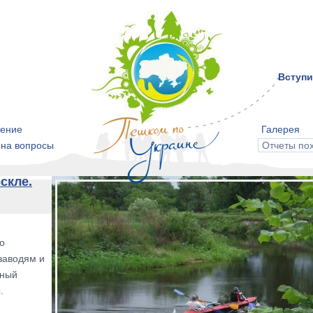
Вступи
ение
Галерея
 на вопросы
Отчеты по
скле.
о
заводям и
нный
.