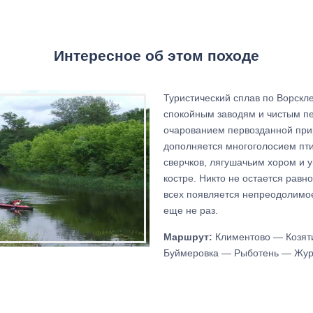
Интересное об этом походе
Туристический сплав по Ворскл
спокойным заводям и чистым п
очарованием первозданной при
дополняется многоголосием пти
сверчков, лягушачьим хором и 
костре. Никто не остается равн
всех появляется непреодолимое
еще не раз.
Маршрут:
Климентово — Козят
Буймеровка — Рыботень — Жур