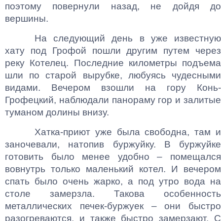
поэтому повернули назад, не дойдя до
вершины.
На следующий день в уже известную
хату под Грофой пошли другим путем через
реку Котелец. Последние километры подъема
шли по старой вырубке, любуясь чудесными
видами. Вечером взошли на гору Конь-
Грофецкий, наблюдали панораму гор и залитые
туманом долины внизу.
Хатка-приют уже была свободна, там и
заночевали, натопив буржуйку. В буржуйке
готовить было менее удобно – помещался
вовнутрь только маленький котел. И вечером
спать было очень жарко, а под утро вода на
столе замерзла. Такова особенность
металлических печек-буржуек – они быстро
разогреваются, и также быстро замерзают. С