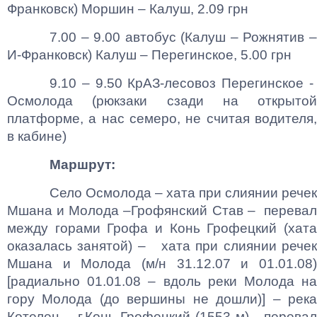
Франковск) Моршин – Калуш, 2.09 грн
7.00 – 9.00 автобус (Калуш – Рожнятив –
И-Франковск) Калуш – Перегинское, 5.00 грн
9.10 – 9.50 КрАЗ-лесовоз Перегинское -
Осмолода (рюкзаки сзади на открытой
платформе, а нас семеро, не считая водителя,
в кабине)
Маршрут:
Село Осмолода – хата при слиянии речек
Мшана и Молода –Грофянский Став – перевал
между горами Грофа и Конь Грофецкий (хата
оказалась занятой) – хата при слиянии речек
Мшана и Молода (м/н 31.12.07 и 01.01.08)
[радиально 01.01.08 – вдоль реки Молода на
гору Молода (до вершины не дошли)] – река
Котелец – г.Конь Грофецкий (1553 м) - перевал