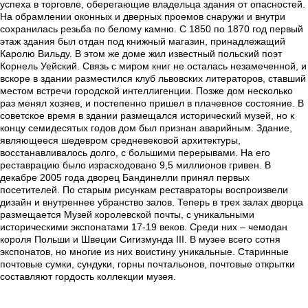
успеха в торговле, оберегающие владельца здания от опасностей.
На обрамлении оконных и дверных проемов снаружи и внутри
сохранилась резьба по белому камню. С 1850 по 1870 год первый
этаж здания был отдан под книжный магазин, принадлежащий
Каролю Вильду. В этом же доме жил известный польский поэт
Корнель Уейский. Связь с миром книг не осталась незамеченной, и
вскоре в здании разместился клуб львовских литераторов, ставший
местом встречи городской интеллигенции. Позже дом несколько
раз менял хозяев, и постепенно пришел в плачевное состояние. В
советское время в здании размещался исторический музей, но к
концу семидесятых годов дом был признан аварийным. Здание,
являющееся шедевром средневековой архитектуры,
восстанавливалось долго, с большими перерывами. На его
реставрацию было израсходовано 9,5 миллионов гривен. В
декабре 2005 года дворец Бандинелли принял первых
посетителей. По старым рисункам реставраторы воспроизвели
дизайн и внутреннее убранство залов. Теперь в трех залах дворца
размещается Музей королевской почты, с уникальными
историческими экспонатами 17-19 веков. Среди них – чемодан
короля Польши и Швеции Сигизмунда ІІІ. В музее всего сотня
экспонатов, но многие из них воистину уникальные. Старинные
почтовые сумки, сундуки, горны почтальонов, почтовые открытки
составляют гордость коллекции музея.