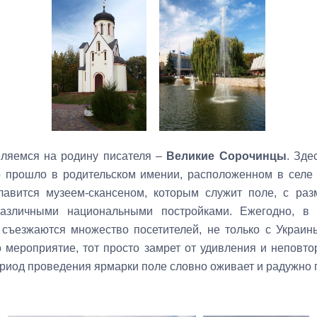
ляемся на родину писателя –
Великие Сорочинцы
. Зде
го прошло в родительском имении, расположенном в селе
лавится музеем-скансеном, которым служит поле, с р
азличными национальными постройками. Ежегодно, в к
 съезжаются множество посетителей, не только с Украин
о мероприятие, тот просто замрет от удивления и неповто
ериод проведения ярмарки поле словно оживает и радужно 