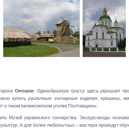
торону
Опошни
. Однообразную трассу здесь украшает п
ожно купить
различные гончарные
изделия: кувшины, мис
т о таком великолепном уголке Полтавщины.
ть Музей украинского гончарства. Экскурсоводы познак
кульптур. А для более любопытных – мастера проведут обу