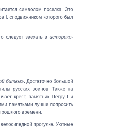
читается символом поселка. Это
дра
I
, сподвижником которого был
 то следует заехать в
историко-
ой битвы
». Достаточно большой
гилы русских воинов. Также на
нчает крест, памятник Петру
I
и
ими памятками лучше попросить
 прошлого времени.
к велосипедной прогулке. Уютные