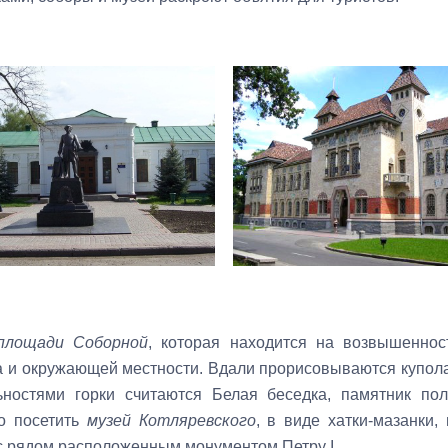
площади Соборной
, которая находится на возвышеннос
а и окружающей местности. Вдали прорисовываются купо
ьностями горки считаются Белая беседка, памятник по
о посетить
музей Котляревского
, в виде хатки-мазанки,
 рядом расположенным монументом Петру
I
.