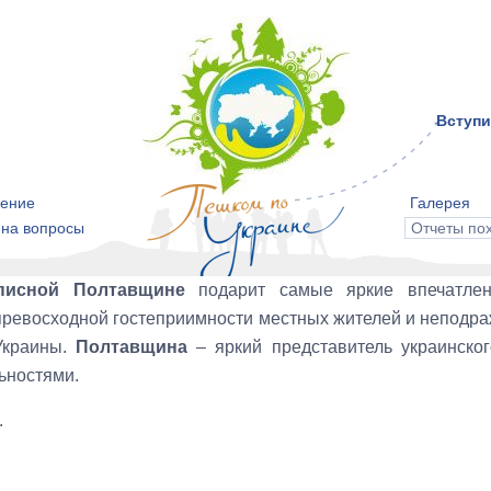
Вступи
ение
Галерея
 на вопросы
Отчеты по
писной Полтавщине
подарит самые яркие впечатлен
 превосходной гостеприимности местных жителей и неподра
Украины.
Полтавщина
– яркий представитель украинског
ьностями.
.