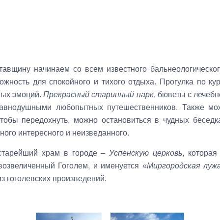
авщину начинаем со всем известного бальнеологическог
ожность для спокойного и тихого отдыха. Прогулка по ку
ных эмоций.
Прекрасный старинный парк
, бюветы с лечеб
авнодушными любопытных путешественников. Также мо
тобы передохнуть, можно остановиться в чудных беседка
много интересного и неизведанного.
 старейший храм в городе –
Успенскую церковь
, которая
возвеличенный Гоголем, и именуется «
Миргородская луж
з гоголевских произведений.