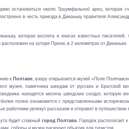
димо остановиться около
Триумфальной арки
, которая с
построено в честь приезда в Диканьку правителя Алексан
каньку, которая воспета в книгах известных писателей,
й расположен на хуторе Прони, в 2 километрах от Диканьки.
ению к
Полтаве
, взору открывается музей «
Поле Полтавск
ного музея, памятника шведам от русских и Братской мо
оведника находятся могила шведских солдат, которую ве
 более полно ознакомится с представленными историческ
ые работники увлекут рассказом и отправят в путешествие
ута будет славный
город Полтава
. Городок располагает 
ами, соборы и музеи раскроют объятия для туристов.