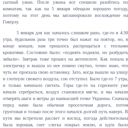
сытный ужин. После ужина все спешили разойтись по
комнатам, так как на 5 января обещали хорошую погоду,
поэтому на этот день мы запланировали восхождение на
Говерлу.
5 января для нас началось слишком рано, где-то в 4:30
утра, будильник раза три точно был нажат на повтор, но, в
конце концов, нам пришлось распрощаться с теплыми
кроватями. Состояние было: «поднять подняли, но разбудить
забыли». Завтрак тоже прошел на автопилоте. Как попала в
электричку и вышла из нее помню смутно, точно знаю, что
чуть не проехала свою остановку. Зато, когда вышли на улицу
и глотнули свежего воздуха, сон отступил. Было где-то 7 утра,
и только начинало светать. Горы где-то на горизонте уже
начали серебриться, воздух становился мягче, и мы начали
отмерять шаги и метры до наивысшей точке Украины. Сначала
перед нами была обычная проселочная дорога, потом
грунтовая и только после этого начался долгий путь наверх. В
пути мы встретили рассвет и восход, погода действительна
была хорошая, снег слегка покрыл землю, и идти было