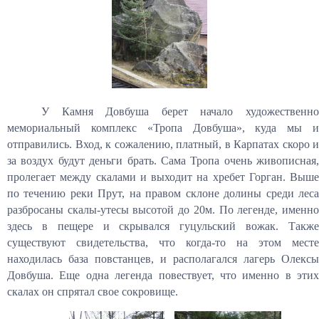
У Камня Довбуша берет начало художественно
мемориальный комплекс «Тропа Довбуша», куда мы и
отправились. Вход, к сожалению, платный, в Карпатах скоро и
за воздух будут деньги брать. Сама Тропа очень живописная,
пролегает между скалами и выходит на хребет Горган. Выше
по течению реки Прут, на правом склоне долины среди леса
разбросаны скалы-утесы высотой до 20м. По легенде, именно
здесь в пещере и скрывался гуцульский вожак. Также
существуют свидетельства, что когда-то на этом месте
находилась база повстанцев, и располагался лагерь Олексы
Довбуша. Еще одна легенда повествует, что именно в этих
скалах он спрятал свое сокровище.