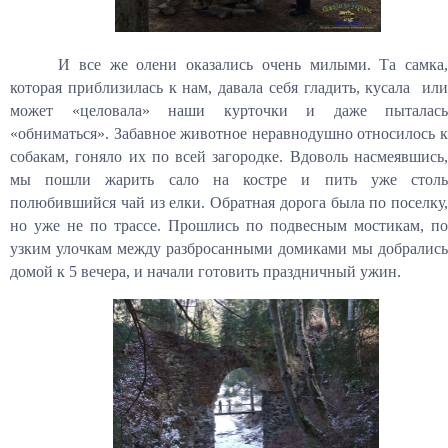
И все же олени оказались очень милыми. Та самка,
которая приблизилась к нам, давала себя гладить, кусала или
может «целовала» наши курточки и даже пыталась
«обниматься». Забавное животное неравнодушно относилось к
собакам, гоняло их по всей загородке. Вдоволь насмеявшись,
мы пошли жарить сало на костре и пить уже столь
полюбившийся чай из елки. Обратная дорога была по поселку,
но уже не по трассе. Прошлись по подвесным мостикам, по
узким улочкам между разбросанными домиками мы добрались
домой к 5 вечера, и начали готовить праздничный ужин.