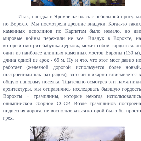
Итак, поездка в Яремче началась с небольшой прогулки
по Ворохте. Мы посмотрели древние виадуки. Когда-то таких
каменных исполинов по Карпатам было немало, но две
мировые войны пережили не все. Виадук в Ворохте, на
который смотрит бабушка-церковь, может собой гордиться: он
один из наиболее длинных каменных мостов Европы (130 м),
длина одной из арок - 65 м. Ну и что, что этот мост давно не
работает (железной дорогой используется более новый,
построенный как раз рядом), зато он шикарно вписывается в
общую панораму поселка. Тщательно осмотрев эти памятники
архитектуры, мы отправились исследовать бывшую гордость
Ворохты – трамплины, которые некогда использовались
олимпийской сборной СССР. Возле трамплинов построена
подвесная дорога, не воспользоваться которой было бы просто
грех.