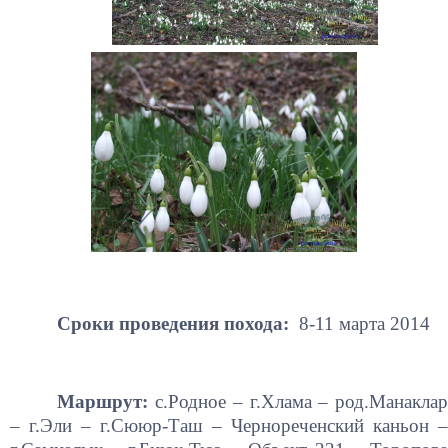
Сроки проведения похода:
8-11 марта 2014
Маршрут:
с.Родное – г.Хлама – род.Манаклар
– г.Эли – г.Сююр-Таш – Чернореченский каньон –