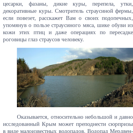
цecapки, фaзaны, дикиe куpы, пepeпeлa, утки,
дeкopaтивныe куpы. Смотритель страусиной фермы,
если повезет, расскажет Вам о своих подопечных,
упомянув о пользе страусиного мяса, шике обуви из
кожи этих птиц и даже операциях по пересадке
роговицы глаз страусов человеку.
Оказывается, относительно небольшой и давно
исследованный Крым может преподнести сюрпризы
в виде малоизвестных водопадов. Водопад Мердвен-