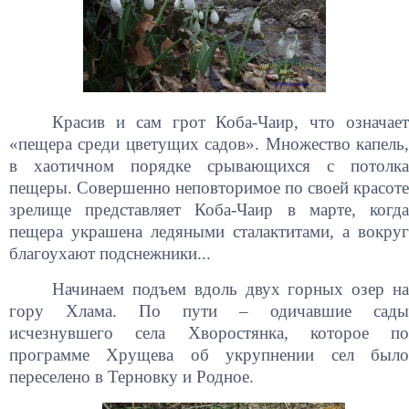
Красив и сам грот Коба-Чаир, что означает
«пещера среди цветущих садов». Множество капель,
в хаотичном порядке срывающихся с потолка
пещеры. Совершенно неповторимое по своей красоте
зрелище представляет Коба-Чаир в марте, когда
пещера украшена ледяными сталактитами, а вокруг
благоухают подснежники...
Начинаем подъем вдоль двух горных озер на
гору Хлама. По пути – одичавшие сады
исчезнувшего села Хворостянка, которое по
программе Хрущева об укрупнении сел было
переселено в Терновку и Родное.