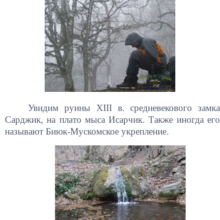
Увидим руины XIII в. средневекового замка
Сарджик, на плато мыса Исарчик. Также иногда его
называют Биюк-Мускомское укрепление.