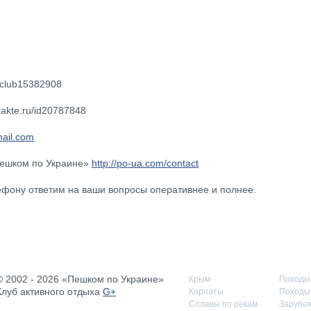
u/club15382908
takte.ru/id20787848
ail.com
Пешком по Украине»
http://po-ua.com/contact
лефону ответим на ваши вопросы оперативнее и полнее.
© 2002 - 2026 «Пешком по Украине»
Крым
Походы
Клуб активного отдыха
G+
Карпаты
Походы 
Сплавы по рекам
Зарубе