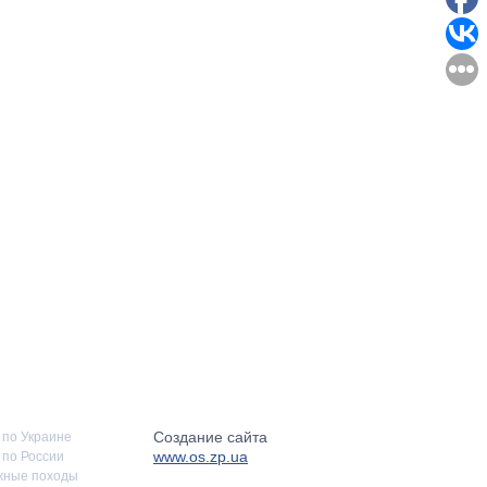
Создание сайта
 по Украине
www.os.zp.ua
по России
жные походы