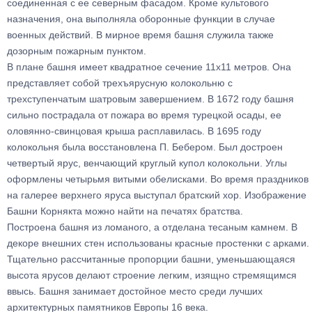
соединенная с ее северным фасадом. Кроме культового
назначения, она выполняла оборонные функции в случае
военных действий. В мирное время башня служила также
дозорным пожарным пунктом.
В плане башня имеет квадратное сечение 11х11 метров. Она
представляет собой трехъярусную колокольню с
трехступенчатым шатровым завершением. В 1672 году башня
сильно пострадала от пожара во время турецкой осады, ее
оловянно-свинцовая крыша расплавилась. В 1695 году
колокольня была восстановлена П. Бебером. Был достроен
четвертый ярус, венчающий круглый купол колокольни. Углы
оформлены четырьмя витыми обелисками. Во время праздников
на галерее верхнего яруса выступал братский хор. Изображение
Башни Корнякта можно найти на печатях братства.
Построена башня из ломаного, а отделана тесаным камнем. В
декоре внешних стен использованы красные простенки с арками.
Тщательно рассчитанные пропорции башни, уменьшающаяся
высота ярусов делают строение легким, изящно стремящимся
ввысь. Башня занимает достойное место среди лучших
архитектурных памятников Европы 16 века.