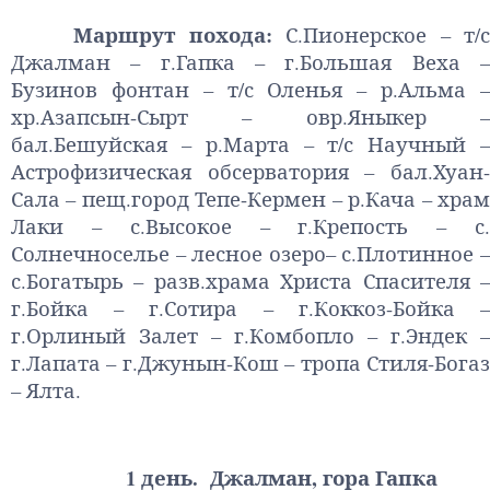
Маршрут
похода
:
С
.
Пионерское
–
т
/
Джалман
–
г
.
Гапка
–
г
.
Большая
Веха
Бузинов
фонтан
–
т
/
с
Оленья
–
р
.
Альма
хр
.
Азапсын
-
Сырт
–
овр
.
Яныкер
бал
.
Бешуйская
–
р
.
Марта
–
т
/
с
Научный
Астрофизическая
обсерватория
–
бал
.
Хуан
Сала
–
пещ
.
город
Тепе
-
Кермен
–
р
.
Кача
–
хра
Лаки
–
с
.
Высокое
–
г
.
Крепость
–
с
Солнечноселье
–
лесное
озеро
–
с
.
Плотинное
с
.
Богатырь
–
разв
.
храма
Христа
Спасителя
г
.
Бойка
–
г
.
Сотира
–
г
.
Коккоз
-
Бойка
г
.
Орлиный
Залет
–
г
.
Комбопло
–
г
.
Эндек
–
г
.
Лапата
–
г
.
Джунын
-
Кош
–
тропа
Стиля
-
Бога
–
Ялта
.
1 день. Джалман, гора Гапка