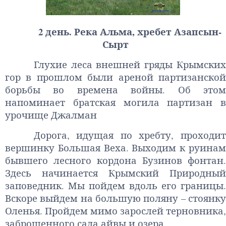
2 день. Река Альма, хребет Азапсын-
Сырт
Глухие леса внешней гряды Крымских
гор в прошлом были ареной партизанской
борьбы во времена войны. Об этом
напоминает братская могила партизан в
урочище Джалман
Дорога, идущая по хребту, проходит
вершинку Большая Веха. Выходим к руинам
бывшего лесного кордона Бузинов фонтан.
Здесь начинается Крымский Природный
заповедник. Мы пойдем вдоль его границы.
Вскоре выйдем на большую поляну – стоянку
Оленья. Пройдем мимо зарослей терновника,
заброшенного сада айвы и озера.