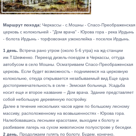
Маршрут похода:
Черкассы - с.Мошны - Спасо-Преображенская
церковь с колокольней - "Дом врача" - Юрова гора - река Ирдынь
- болота Ирдынь - торфовозная узкоколейка - поселок Ирдынь.
1 день.
Встреча рано утром (около 5-6 утра) на жд-станции
им.Т.Шевченко. Переезд дизель-поездом в Черкассы, оттуда
автобусом в село Мошны. Осматриваем Спасо-Преображенская
церковь. Если будет возможность - поднимемся на церковную
колокольню, откуда открывается незабываемый вид.Еще одна
достопримечательность в селе - Земская больница. Усадьба
носит еще и второе название – Дом врача. Здание представляет
собой небольшую деревянную постройку.
Далее в течение нескольких часов идем по большому лесному
массиву, расположенному на возвышенностях - Юрова гора.
Налюбовавшись лесными красотами, выходим к болоту и
разбиваем лагерь на сухом живописном полуострове у беседки.
2 день.
Продолжаем гулять по болоту. Будем, конечно,