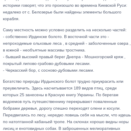
историки говорят, что это произошло во времена Киевской Руси:
недалеко от с. Белозерье были найдены элементы большого
корабля.
Саму местность можно условно разделить на несколько частей:
- собственно Ирдинске болото. В восточной части это -
непроходимые ольховые леса , в средней - заболоченные озера ,
в южной - необъятные массивы тростника.
- бывший высокий правый берег Днепра - Мошногорский кряж ,
покрытый липово-грабово-дубовыми лесами.
- Черкасский бор, с сосново-дубовыми лесами.
Богатство природы Ирдынского болот трудно приукрасить или
преувеличить. Здесь насчитывается 189 видов птиц, среди
которых 25 занесены в Красную книгу Украины. По берегам
водоемов путь путешественнику перекрывают поваленные
бобрами деревья, дорогу спешно переходят олени и косули.
Передвигаясь по лесу, нередко ловишь себя на мысли, что идешь
по натоптанной кабаньей тропе. На склонах хорошо видны норы
лисиц и енотовидных собак. В заброшенных мелиоративных