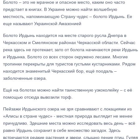
Болото – это не мрачное и опасное место, каким оно часто
предстает в книгах. В Украине можно найти волшебную
местность, напоминающую Страну чудес – болото Ирдынь. Ее
еще называют Украинской Амазонией
Болото Ирдынь находится на месте старого русла Днепра в
Черкасском и Смелянском районах Черкасской области. Сейчас
река здесь не протекает, зато от болота начинаются реки Ирдынь
и Ирдынка. Болото со всех сторон окружено лесами. Многие
тропинки перекрыты для туристов густыми кустарниками. Рядом
находится знаменитый Черкасский бор, ещё поодаль –
заболоченные озера.
Ещё на болотах можно найти таинственную узкоколейку – с её
помощью отсюда вывозили торф.
Пейзажи Ирдынского озера не зря сравнивают с локациями из
«Алисы в стране чудес» - местная природа выглядит не менее
причудливо. Здешние места можно исследовать весь день – всё
равно Ирдынь сохранит в себе множество загадок. Здесь
встречаются редкие растения и звери, слышно пение птиц. Гуляя