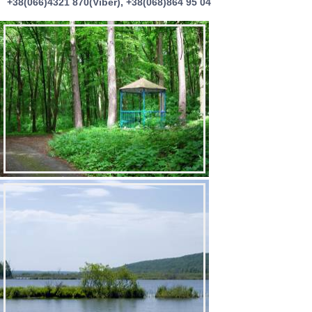
+38(066)4321 870(Viber), +38(068)864 95 04