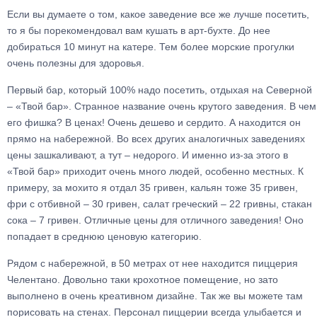
Если вы думаете о том, какое заведение все же лучше посетить,
то я бы порекомендовал вам кушать в арт-бухте. До нее
добираться 10 минут на катере. Тем более морские прогулки
очень полезны для здоровья.
Первый бар, который 100% надо посетить, отдыхая на Северной
– «Твой бар». Странное название очень крутого заведения. В чем
его фишка? В ценах! Очень дешево и сердито. А находится он
прямо на набережной. Во всех других аналогичных заведениях
цены зашкаливают, а тут – недорого. И именно из-за этого в
«Твой бар» приходит очень много людей, особенно местных. К
примеру, за мохито я отдал 35 гривен, кальян тоже 35 гривен,
фри с отбивной – 30 гривен, салат греческий – 22 гривны, стакан
сока – 7 гривен. Отличные цены для отличного заведения! Оно
попадает в среднюю ценовую категорию.
Рядом с набережной, в 50 метрах от нее находится пиццерия
Челентано. Довольно таки крохотное помещение, но зато
выполнено в очень креативном дизайне. Так же вы можете там
порисовать на стенах. Персонал пиццерии всегда улыбается и