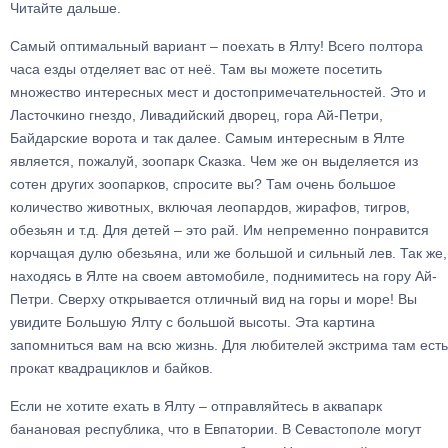
Читайте дальше.
Самый оптимальный вариант – поехать в Ялту! Всего полтора
часа езды отделяет вас от неё. Там вы можете посетить
множество интересных мест и достопримечательностей. Это и
Ласточкино гнездо, Ливадийский дворец, гора Ай-Петри,
Байдарские ворота и так далее. Самым интересным в Ялте
является, пожалуй, зоопарк Сказка. Чем же он выделяется из
сотен других зоопарков, спросите вы? Там очень большое
количество животных, включая леопардов, жирафов, тигров,
обезьян и т.д. Для детей – это рай. Им непременно понравится
корчащая дулю обезьяна, или же большой и сильный лев. Так же,
находясь в Ялте на своем автомобиле, поднимитесь на гору Ай-
Петри. Сверху открывается отличный вид на горы и море! Вы
увидите Большую Ялту с большой высоты. Эта картина
запомниться вам на всю жизнь. Для любителей экстрима там есть
прокат квадрациклов и байков.
Если не хотите ехать в Ялту – отправляйтесь в аквапарк
банановая республика, что в Евпатории. В Севастополе могут