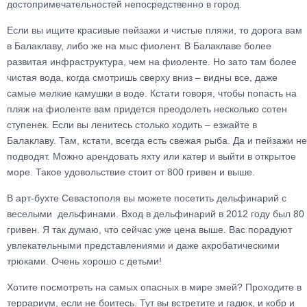
достопримечательностей непосредственно в город.
Если вы ищите красивые пейзажи и чистые пляжи, то дорога вам
в Балаклаву, либо же на мыс фиолент. В Балаклаве более
развитая инфраструктура, чем на фиоленте. Но зато там более
чистая вода, когда смотришь сверху вниз – видны все, даже
самые мелкие камушки в воде. Кстати говоря, чтобы попасть на
пляж на фиоленте вам придется преодолеть несколько сотен
ступенек. Если вы ленитесь столько ходить – езжайте в
Балаклаву. Там, кстати, всегда есть свежая рыба. Да и пейзажи не
подводят. Можно арендовать яхту или катер и выйти в открытое
море. Такое удовольствие стоит от 800 гривен и выше.
В арт-бухте Севастополя вы можете посетить дельфинарий с
веселыми дельфинами. Вход в дельфинарий в 2012 году был 80
гривен. Я так думаю, что сейчас уже цена выше. Вас порадуют
увлекательными представлениями и даже акробатическими
трюками. Очень хорошо с детьми!
Хотите посмотреть на самых опасных в мире змей? Проходите в
террариум, если не боитесь. Тут вы встретите и гадюк, и кобр и