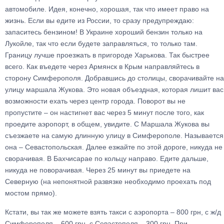
автомобиле. Идея, конечно, хорошая, так что имеет право на
жизнь. Если вы едите из России, то сразу предупреждаю:
запаситесь бензином! В Украине хороший бензин только на
Лукойле, так что если будете заправляться, то только там.
Границу лучше проезжать в пригороде Харькова. Так быстрее
всего. Как въедете через Армянск в Крым направляйтесь в
сторону Симферополя. Добравшись до столицы, сворачивайте на
улицу маршала Жукова. Это новая объездная, которая лишит вас
возможности ехать через центр города. Поворот вы не
пропустите – он настигнет вас через 5 минут после того, как
проедите аэропорт, в общем, увидите. С Маршала Жукова вы
съезжаете на самую длинную улицу в Симферополе. Называется
она – Севастопольская. Далее езжайте по этой дороге, никуда не
сворачивая. В Бахчисарае по кольцу направо. Едите дальше,
никуда не поворачивая. Через 25 минут вы приедете на
Северную (на непонятной развязке необходимо проехать под
мостом прямо).
Кстати, вы так же можете взять такси с аэропорта – 800 грн, с ж/д
Симферополя – 600 грн, с Севастополя – 300 грн. При