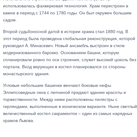
использовалась фахверковая технология. Храм перестроен в
камне в период с 1744 по 1780 годы. Он был окружен большим
садом.
Второй судьбоносной датой в истории храма стал 1880 год. В
этот период была проведена глобальная реконструкция, которой
руководил А. Минасевич. Новый ансамбль выстроен в стиле
модернизованного барокко. Основанием башни, которую
спланировали ровно по оси строения, служит высокий цоколь без
портала. Вход верующих в костел планировался со стороны
монастырского здания.
Угловые небольшие башенки венчают боковые нефы.
Эллипсовидные окна с лепниной придают зданию красоты и
торжественности. Между ними расположены пилястры с
гирляндами, выполненные в ионическом варианте. Ныне светлый
величественный костел сакраменток – один из самых нарядных
храмов Львова.