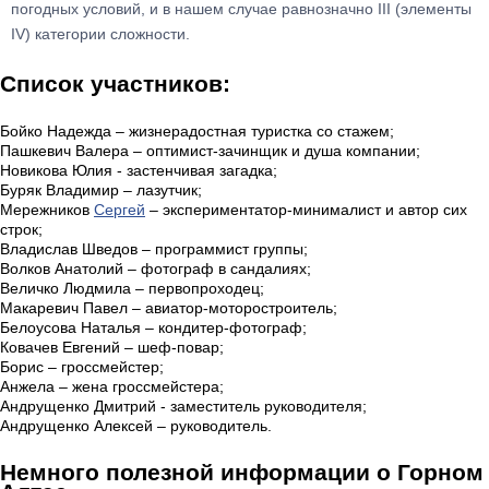
погодных условий, и в нашем случае равнозначно III (элементы
IV) категории сложности.
Список участников:
Бойко Надежда – жизнерадостная туристка со стажем;
Пашкевич Валера – оптимист-зачинщик и душа компании;
Новикова Юлия - застенчивая загадка;
Буряк Владимир – лазутчик;
Мережников
Сергей
– экспериментатор-минималист и автор сих
строк;
Владислав Шведов – программист группы;
Волков Анатолий – фотограф в сандалиях;
Величко Людмила – первопроходец;
Макаревич Павел – авиатор-моторостроитель;
Белоусова Наталья – кондитер-фотограф;
Ковачев Евгений – шеф-повар;
Борис – гроссмейстер;
Анжела – жена гроссмейстера;
Андрущенко Дмитрий - заместитель руководителя;
Андрущенко Алексей – руководитель.
Немного полезной информации о Горном