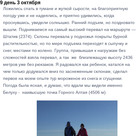
9 день 3 октября
Ложились спать в тумане и жуткой сырости, на благоприятную
погоду уже и не надеялись, и приятно удивились, когда
проснувшись, увидели солнышко. Ранний подъем, но поздновато
вышли. Поднимаемся на самый высокий перевал на маршруте —
Штатив (2374). Склоны перевала у подножья покрыты бурной
растительностью, но по мере подъема переходят в сыпучку и
снег, местами по колено. Группа, привыкшая к нагрузкам без
сложностей взяла перевал, а так же близлежащую высоту 2436
метров уже без рюкзаков. Я радовался как ребенок, катался на
чем только додумался вниз по заснеженным склонам, сделал
первое на моем опыте тур мороженое из снега и сгущенки.
Погода была ясная, и думаю, что вдали мы видели именно
Белуху - наивысшую точка Горного Алтая (4506 м).