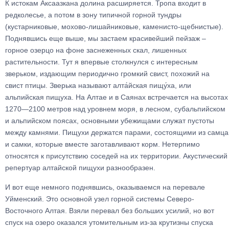
К истокам Аксаазкана долина расширяется. Тропа входит в
редколесье, а потом в зону типичной горной тундры
(кустарниковые, мохово-лишайниковые, каменисто-щебнистые).
Поднявшись еще выше, мы застаем красивейший пейзаж –
горное озерцо на фоне заснеженных скал, лишенных
растительности. Тут я впервые столкнулся с интересным
зверьком, издающим периодично громкий свист, похожий на
свист птицы. Зверька называют алта́йская пищу́ха, или
альпийская пищуха. На Алтае и в Саянах встречается на высотах
1270—2100 метров над уровнем моря, в лесном, субальпийском
и альпийском поясах, основными убежищами служат пустоты
между камнями. Пищухи держатся парами, состоящими из самца
и самки, которые вместе заготавливают корм. Нетерпимо
относятся к присутствию соседей на их территории. Акустический
репертуар алтайской пищухи разнообразен.
И вот еще немного поднявшись, оказываемся на перевале
Уйменский. Это основной узел горной системы Северо-
Восточного Алтая. Взяли перевал без больших усилий, но вот
спуск на озеро оказался утомительным из-за крутизны спуска