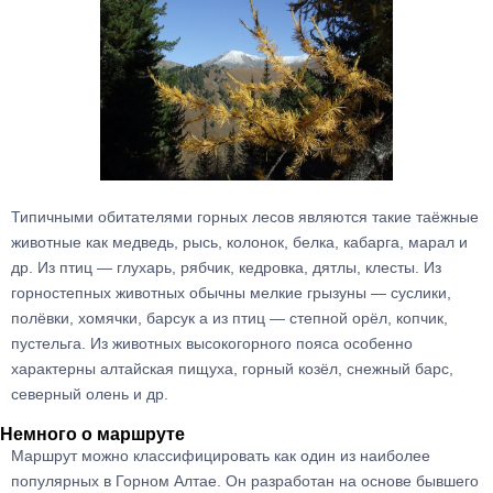
Типичными обитателями горных лесов являются такие таёжные
животные как медведь, рысь, колонок, белка, кабарга, марал и
др. Из птиц — глухарь, рябчик, кедровка, дятлы, клесты. Из
горностепных животных обычны мелкие грызуны — суслики,
полёвки, хомячки, барсук а из птиц — степной орёл, копчик,
пустельга. Из животных высокогорного пояса особенно
характерны алтайская пищуха, горный козёл, снежный барс,
северный олень и др.
Немного о маршруте
Маршрут можно классифицировать как один из наиболее
популярных в Горном Алтае. Он разработан на основе бывшего