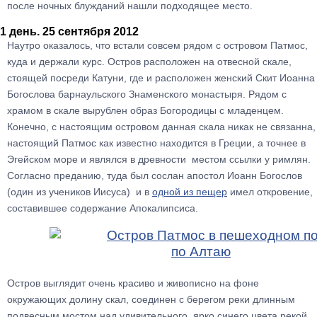
после ночных блужданий нашли подходящее место.
1 день. 25 сентября 2012
Наутро оказалось, что встали совсем рядом с островом Патмос,
куда и держали курс. Остров расположен на отвесной скале,
стоящей посреди Катуни, где и расположен женский Скит Иоанна
Богослова барнаульского Знаменского монастыря. Рядом с
храмом в скале вырублен образ Богородицы с младенцем.
Конечно, с настоящим островом данная скала никак не связанна,
настоящий Патмос как известно находится в Греции, а точнее в
Эгейском море и являлся в древности местом ссылки у римлян.
Согласно преданию, туда был сослан апостол Иоанн Богослов
(один из учеников Иисуса) и в
одной из пещер
имел откровение,
составившее содержание Апокалипсиса.
Остров выглядит очень красиво и живописно на фоне
окружающих долину скал, соединен с берегом реки длинным
подвесным мостом над удивительного, ярко синего цвета рекой.