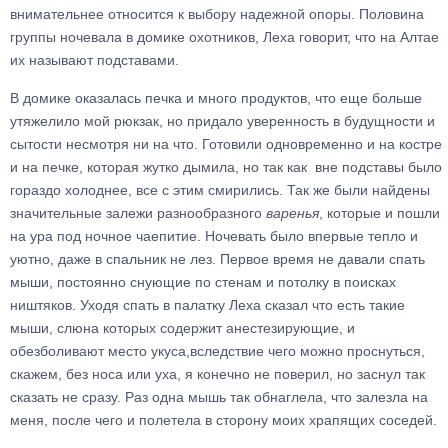
внимательнее относится к выбору надежной опоры. Половина
группы ночевала в домике охотников, Леха говорит, что на Алтае
их называют подставами.
В домике оказалась печка и много продуктов, что еще больше
утяжелило мой рюкзак, но придало уверенность в будущности и
сытости несмотря ни на что. Готовили одновременно и на костре
и на печке, которая жутко дымила, но так как вне подставы было
гораздо холоднее, все с этим смирились. Так же были найдены
значительные залежи разнообразного
варенья
, которые и пошли
на ура под ночное чаепитие. Ночевать было впервые тепло и
уютно, даже в спальник не лез. Первое время не давали спать
мыши, постоянно снующие по стенам и потолку в поисках
ништяков. Уходя спать в палатку Леха сказал что есть такие
мыши, слюна которых содержит анестезирующие, и
обезболивают место укуса,вследствие чего можно проснуться,
скажем, без носа или уха, я конечно не поверил, но заснул так
сказать не сразу. Раз одна мышь так обнаглела, что залезла на
меня, после чего и полетела в сторону моих храпящих соседей.