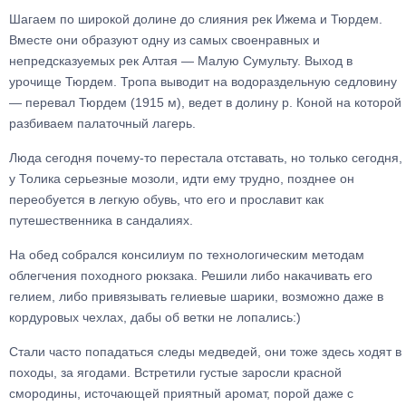
Шагаем по широкой долине до слияния рек Ижема и Тюрдем.
Вместе они образуют одну из самых своенравных и
непредсказуемых рек Алтая — Малую Сумульту. Выход в
урочище Тюрдем. Тропа выводит на водораздельную седловину
— перевал Тюрдем (1915 м), ведет в долину р. Коной на которой
разбиваем палаточный лагерь.
Люда сегодня почему-то перестала отставать, но только сегодня,
у Толика серьезные мозоли, идти ему трудно, позднее он
переобуется в легкую обувь, что его и прославит как
путешественника в сандалиях.
На обед собрался консилиум по технологическим методам
облегчения походного рюкзака. Решили либо накачивать его
гелием, либо привязывать гелиевые шарики, возможно даже в
кордуровых чехлах, дабы об ветки не лопались:)
Стали часто попадаться следы медведей, они тоже здесь ходят в
походы, за ягодами. Встретили густые заросли красной
смородины, источающей приятный аромат, порой даже с