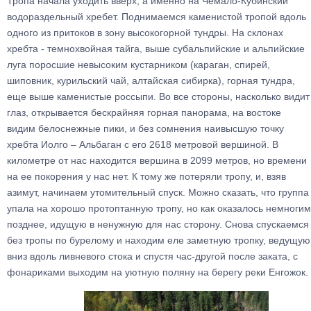
Тропа начала уходить вверх, а именно на Чемало-Кубинский
водораздельный хребет. Поднимаемся каменистой тропой вдоль
одного из притоков в зону высокогорной тундры. На склонах
хребта - темнохвойная тайга, выше субальпийские и альпийские
луга поросшие невысоким кустарником (караган, спирей,
шиповник, курильский чай, алтайская сибирка), горная тундра,
еще выше каменистые россыпи. Во все стороны, насколько видит
глаз, открывается бескрайняя горная панорама, на востоке
видим белоснежные пики, и без сомнения наивысшую точку
хребта Иолго – Альбаган с его 2618 метровой вершиной. В
километре от нас находится вершина в 2099 метров, но времени
на ее покорения у нас нет. К тому же потеряли тропу, и, взяв
азимут, начинаем утомительный спуск. Можно сказать, что группа
упала на хорошо протоптанную тропу, но как оказалось немногим
позднее, идущую в ненужную для нас сторону. Снова спускаемся
без тропы по бурелому и находим еле заметную тропку, ведущую
вниз вдоль ливневого стока и спустя час-другой после заката, с
фонариками выходим на уютную поляну на берегу реки Енгожок.