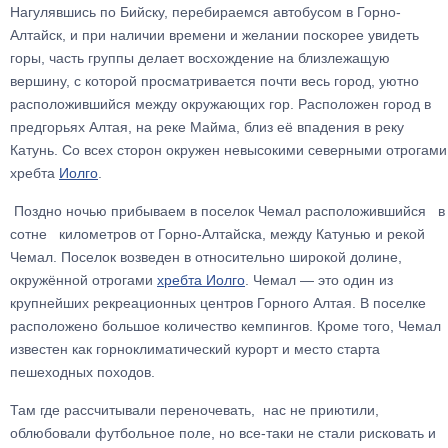
Нагулявшись по Бийску, перебираемся автобусом в Горно-
Алтайск, и при наличии времени и желании поскорее увидеть
горы, часть группы делает восхождение на близлежащую
вершину, с которой просматривается почти весь город, уютно
расположившийся между окружающих гор. Расположен город в
предгорьях Алтая, на реке Майма, близ её впадения в реку
Катунь. Со всех сторон окружен невысокими северными отрогами
хребта
Иолго
.
Поздно ночью прибываем в поселок Чемал расположившийся в
сотне километров от Горно-Алтайска, между Катунью и рекой
Чемал. Поселок возведен в относительно широкой долине,
окружённой отрогами
хребта Иолго
. Чемал — это один из
крупнейших рекреационных центров Горного Алтая. В поселке
расположено большое количество кемпингов. Кроме того, Чемал
известен как горноклиматический курорт и место старта
пешеходных походов.
Там где рассчитывали переночевать, нас не приютили,
облюбовали футбольное поле, но все-таки не стали рисковать и