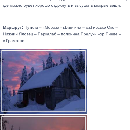
где можно будет хорошо отдохнуть и высушить мокрые вещи.
Маршрут:
Путила – г.Мороза - г.Випчина – оз.Гирське Око –
Нижний Яловец – Перкалаб – полонина Прелуки –хр.Пневе –
с.Грамотне