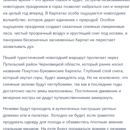
новогодних праздников в горах позволит набраться сил и энергии
на целый год вперед. В Карпатах особо ощущается новогоднее
волшебство, которое дарит единение с природой. Особое
ощущение праздника создают сказочные снежные смерековые
леса, чистый прозрачный воздух и хрустящий снег под ногами, а
панорама бесконечных заснеженных Карпат не перестает
захватывать дух.
Пеший туристический новогодний маршрут пролегает через
Путильский район Черновицкой области, который ранее носил
название Покутско-Буковинские Карпаты. Глубокий слой снега,
который окутал горы, будет замедлять ход. Но не исключено, что
снежные залежи будут неглубокими, так как в последние годы
достаточно часто зимы малоснежны. Постоянное движение и
вечерние костры не дадут путешественникам замерзнуть.
Ночевки будут проходить в аутентичных пастушьих уютных
домиках или в палатках. Холодно не будет, если грамотно
продумать одежду для похода и обзавестись плотным зимним
спальным мешком. На пути будут попадаться домики с печками,