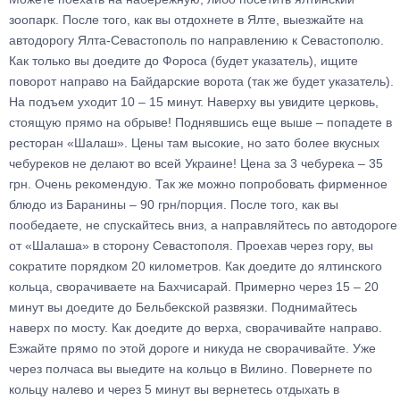
зоопарк. После того, как вы отдохнете в Ялте, выезжайте на
автодорогу Ялта-Севастополь по направлению к Севастополю.
Как только вы доедите до Фороса (будет указатель), ищите
поворот направо на Байдарские ворота (так же будет указатель).
На подъем уходит 10 – 15 минут. Наверху вы увидите церковь,
стоящую прямо на обрыве! Поднявшись еще выше – попадете в
ресторан «Шалаш». Цены там высокие, но зато более вкусных
чебуреков не делают во всей Украине! Цена за 3 чебурека – 35
грн. Очень рекомендую. Так же можно попробовать фирменное
блюдо из Баранины – 90 грн/порция. После того, как вы
пообедаете, не спускайтесь вниз, а направляйтесь по автодороге
от «Шалаша» в сторону Севастополя. Проехав через гору, вы
сократите порядком 20 километров. Как доедите до ялтинского
кольца, сворачиваете на Бахчисарай. Примерно через 15 – 20
минут вы доедите до Бельбекской развязки. Поднимайтесь
наверх по мосту. Как доедите до верха, сворачивайте направо.
Езжайте прямо по этой дороге и никуда не сворачивайте. Уже
через полчаса вы выедите на кольцо в Вилино. Повернете по
кольцу налево и через 5 минут вы вернетесь отдыхать в