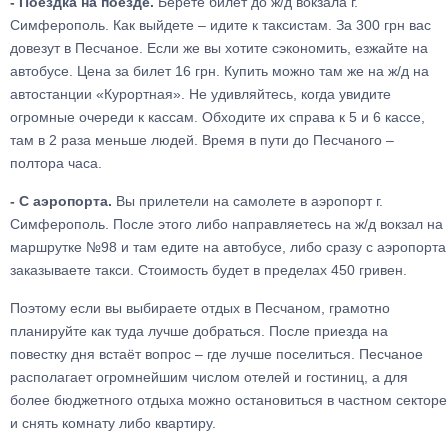
- Поездка на поезде.
Берете билет до ж/д вокзала г.
Симферополь. Как выйдете – идите к таксистам. За 300 грн вас
довезут в Песчаное. Если же вы хотите сэкономить, езжайте на
автобусе. Цена за билет 16 грн. Купить можно там же на ж/д на
автостанции «Курортная». Не удивляйтесь, когда увидите
огромные очереди к кассам. Обходите их справа к 5 и 6 кассе,
там в 2 раза меньше людей. Время в пути до Песчаного –
полтора часа.
- С аэропорта.
Вы прилетели на самолете в аэропорт г.
Симферополь. После этого либо направляетесь на ж/д вокзал на
маршрутке №98 и там едите на автобусе, либо сразу с аэропорта
заказываете такси. Стоимость будет в пределах 450 гривен.
Поэтому если вы выбираете отдых в Песчаном, грамотно
планируйте как туда лучше добраться. После приезда на
повестку дня встаёт вопрос – где лучше поселиться. Песчаное
располагает огромнейшим числом отелей и гостиниц, а для
более бюджетного отдыха можно остановиться в частном секторе
и снять комнату либо квартиру.