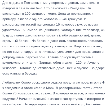
Для отдыха в Песчаном я могу порекомендовать вам отель, в
котором я сам лично был. Это пансионат «Рандеву». Он
расположен в 100 метрах от моря. Цена за проживание, к
примеру, в июле с одного человека – 240 грн/сутки. В
распоряжении гостей пансионата 15 номеров люкс со всеми
удобствами. В номере: кондиционер, холодильник, телевизор, wi-
fi, душ, туалет, двуспальная кровать (либо раздвижные), диван,
огромный балкон! На балконе даже есть возможность поставить
стол и хорошо посидеть отдохнуть вечерком. Вида на море нет,
но это компенсируется отличными условиями для проживания и
добродушным персоналом. В отеле присутствует система
комплексного питания. Завтрак, обед и ужин – 120 грн/сутки с
человека. Питание действительно домашнее и вкусное. Во дворе
есть мангал и беседка.
Любителям более роскошного отдыха предлагаю поселиться в 4-
х звездочном отеле «Mar le Mar». В распоряжении гостей отеля
более 70 номеров класса люкс. В номерах есть все, о чем можно
подумать! Начиная плазмой и заканчивая доступом в интернет и
мини-баром. На территории отеля – теннисный корт, бассейны