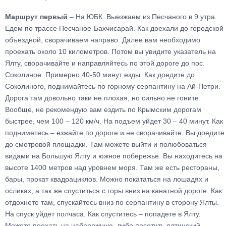
Маршрут первый
– На ЮБК. Выезжаем из Песчаного в 9 утра.
Едем по трассе Песчаное-Бахчисарай. Как доехали до городской
объездной, сворачиваем направо. Далее вам необходимо
проехать около 10 километров. Потом вы увидите указатель на
Ялту, сворачивайте и направляйтесь по этой дороге до пос.
Соколиное. Примерно 40-50 минут езды. Как доедите до
Соколиного, поднимайтесь по горному серпантину на Ай-Петри.
Дорога там довольно таки не плохая, но сильно не гоните.
Вообще, не рекомендую вам ездить по Крымским дорогам
быстрее, чем 100 – 120 км/ч. На подъем уйдет 30 – 40 минут. Как
подниметесь – езжайте по дороге и не сворачивайте. Вы доедите
до смотровой площадки. Там можете выйти и полюбоваться
видами на Большую Ялту и южное побережье. Вы находитесь на
высоте 1400 метров над уровнем моря. Там же есть рестораны,
бары, прокат квадрациклов. Можно покататься на лошадях и
осликах, а так же спуститься с горы вниз на канатной дороге. Как
отдохнете там, спускайтесь вниз по серпантину в сторону Ялты.
На спуск уйдет полчаса. Как спуститесь – попадете в Ялту.
Можете поехать на набережную, либо посетить ялтинский