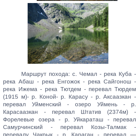
Маршрут похода: с. Чемал - река Куба -
река Абаш - река Енгожок - река Сайгонош -
река Ижема - река Тютдем - перевал Тюрдем
(1915 м)- р. Коной- р. Карасу - р. Аксаазкан -
перевал Уйменский - озеро Уймень - р.
Карасаазкан - перевал Штатив (2374м) -
Форелевые озера - р. Уйкараташ - перевал
Самурчинский - перевал Козы-Талмак -
перевалу Чакрык - р. Караган - перевал —