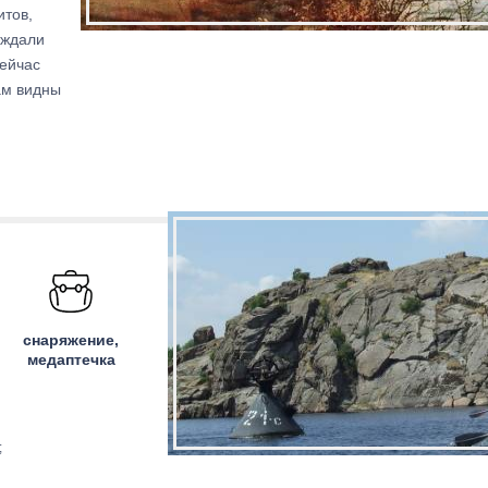
итов,
аждали
Сейчас
ам видны
снаряжение,
медаптечка
;