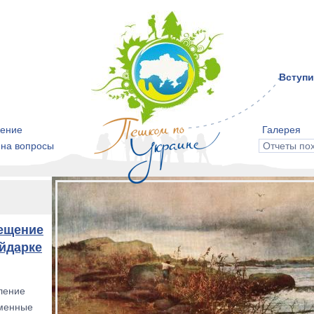
Вступи
ение
Галерея
 на вопросы
Отчеты по
сещение
йдарке
ление
аменные