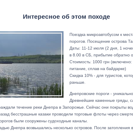
Интересное об этом походе
Поездка микроавтобусом к мес
порогов. Посещение острова Т
Даты: 11-12 июля (2 дня, 1 ноч
в 8.00 в СБ, прибытие обратно 
Стоимость: 1000 грн (включено:
питание, сплав на байдарке)
Скидка 10% - для туристов, кот
раньше.
Днепровские пороги - уникальн
Древнейшие каменные гряды, сл
граждали течение реки Днепра в Запорожье. Сейчас они покрыты во
 назад бесстрашные казаки проводили торговые флоты через смерт
орогов были сооружены судоходные каналы.
ладью Днепра возвышались несколько островов. После затопления