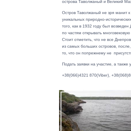
острова Таволжаный и Великий Мах
Остров Таволжаный не зря манит к 
уникальных природно-­исторически
того, как в 1932 году был возведе
по частям открывать многовековую
Стоит отметить, что не все Днепр
из самых больших островов, после,
то, что он по­прежнему не присутс
Подать заявки на участие, а такж
+38(066)4321 870(Viber), +38(068)8