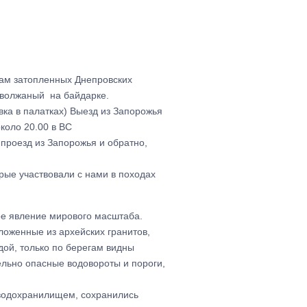
там затопленных Днепровских
аволжаный на байдарке.
евка в палатках) Выезд из Запорожья
около 20.00 в ВС
 проезд из Запорожья и обратно,
орые участвовали с нами в походах
ое явление мирового масштаба.
оженные из архейских гранитов,
дой, только по берегам видны
ельно опасные водовороты и пороги,
 водохранилищем, сохранились