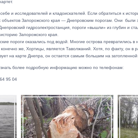
артет.
себе и исследователей и кладоискателей. Если обратиться к истор
х объектов Запорожского края — Днепровским порогам. Они были 
н Днепровский гидроэлектростанция, пороги «вышли» из глубин и с
 историю Запорожского края.
овские пороги оказались под водой. Многие острова превратились 
 конечно же, Хортицы, является Таволжаний. Хотя, по факту, он в 
твует на карте Днепра, он остается самым большим на затопленной 
е узнать более подробную информацию можно по телефонам:
64 95 04