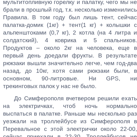
мультитопливную горелку и палатку, чего мы не
брали в прошлый год, т.к. несколько изменились
Правила. В том году был лишь тент, сейчас
палатка-домик (1кг) + тент(1 кг) + колышки с
альпенштоками (0,7 кг), 2 котла (на 4 литра и
солдатский), 4 коврика и 5 спальников.
Продуктов – около 2кг на человека, еще в
первый день доедали фрукты. В результате
рюкзаки вышли значительно легче, чем год-два
назад, до 10кг, хотя сами рюкзаки были, в
основном, 90-литровые. Ни
GPS
, ни
трекинговых палок у нас не было.
До Симферополя вчетвером решили ехать
на электричках, чтоб ночь нормально
выспаться в палатке. Раньше мы несколько раз
уезжали на троллейбусе из Симферополя в
Перевальное с этой электрички около 22-00,
сейчас приехали в 22-30. Троллейбусов не