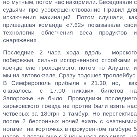
но мутным, потом нас накормили. Беседовали с
судьями про усовершенствование Правил для
исключения махинаций. Потом слушали, как
пришедшая команда «7.62» показывала свои
технологии облегчения веса продуктов и
снаряжения
Последние 2 часа хода вдоль морского
побережья, сильно испорченного стройками и
кое-где еле проходимого, потом по Алуште, и
мы на автовокзале. Сразу подошел троллейбус.
В Симферополь прибыли в 21.30, но, как
оказалось, с 17.00 никаких билетов на
Запорожье не было. Проводники последнего
харьковского поезда не против были взять нас
четверых за 180грн в тамбур. Но перспектива
после 2 бессонных ночей ехать с «ватными»
ногами на корточках в прокуренном тамбуре 5
часов, а потом еще с 3 ночи часа два сидеть на