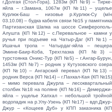
г.Долгая (Стол-Гора), 1283м (КП №9) – Тирке-
яйла – г.Замана, 1067м (КП №11) – ущелье
Курлюк-Баш – низовье р.Курлюк-Су (м/н
03.10.08) – будка кабеля связи №15 у памятника
Партизанская Шапка на шоссе Симферополь-
Алушта (КП №12) – с.Перевальное – камни у
ручья при подъеме на Чатыр-Даг (КП №1) –
Ишачья тропа – Чатырдаг-яйла – пещера
Эмине-Баир-Коба, Трехглазка (КП №3) –
турстоянка Оникс-Тур (КП №5) – г.Ангар-Бурун,
1453м (КП №7) – родник у Кутузовского озера
(КП №10) – Ангарский перевал (КП №13) –
родник Верса (КП №14) – г.Пахкал-Кая (КП №15)
– мимо перевала Джурла – лесоквартальный
столбик №18 на поляне (КП №16) – Демерджи-
яйла – ущелье Хапхал – небольшой тройной
водопадик на р.Улу-Узень (КП №17) – вдп.Джур-
Джур – «Кощеев Дуб» у КПП заказника (КП