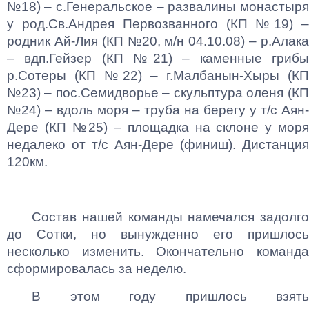
№18) – с.Генеральское – развалины монастыря
у род.Св.Андрея Первозванного (КП №19) –
родник Ай-Лия (КП №20, м/н 04.10.08) – р.Алака
– вдп.Гейзер (КП №21) – каменные грибы
р.Сотеры (КП №22) – г.Малбанын-Хыры (КП
№23) – пос.Семидворье – скульптура оленя (КП
№24) – вдоль моря – труба на берегу у т/с Аян-
Дере (КП №25) – площадка на склоне у моря
недалеко от т/с Аян-Дере (финиш). Дистанция
120км.
Состав нашей команды намечался задолго
до Сотки, но вынужденно его пришлось
несколько изменить. Окончательно команда
сформировалась за неделю.
В этом году пришлось взять