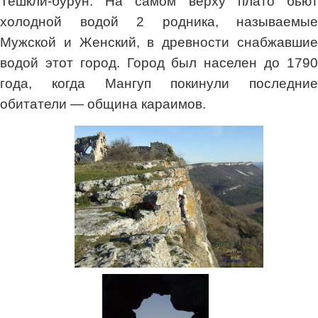
Тешкли-бурун. На самом верху плато бьют
холодной водой 2 родника, называемые
Мужской и Женский, в древности снабжавшие
водой этот город. Город был населен до 1790
года, когда Мангуп покинули последние
обитатели — община караимов.