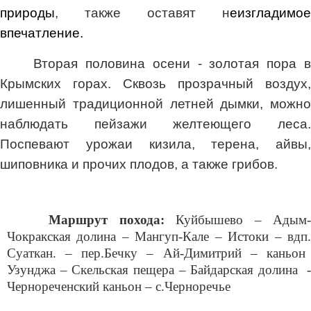
природы
, также оставят н
еизгладимое
впечатление.
Вторая половина осени - золотая пора в
Крымских горах. Сквозь прозрачный воздух,
лишенный традиционной летней дымки, можно
наблюдать пейзажи желтеющего леса.
Поспевают урожаи кизила, терена, айвы,
шиповника и прочих плодов, а также грибов.
Маршрут похода:
Куйбышево – Адым-
Чокракская долина – Мангуп-Кале – Истоки – вдп.
Суаткан
. – пер.Бечку – Ай-Димитрий – каньон
Узунджа – Скельская пещера – Байдарская долина -
Чернореченский каньон – с.Черноречье