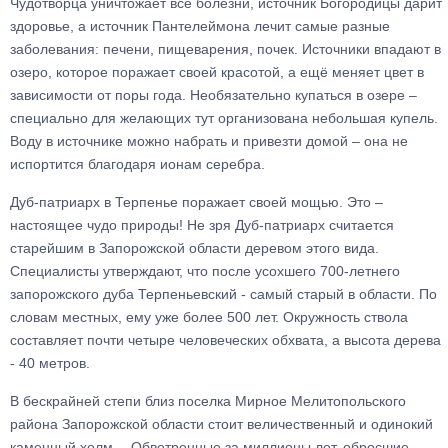
Чудотворца уничтожает все болезни, источник Богородицы дарит
здоровье, а источник Пантелеймона лечит самые разные
заболевания: печени, пищеварения, почек. Источники впадают в
озеро, которое поражает своей красотой, а ещё меняет цвет в
зависимости от поры года. Необязательно купаться в озере –
специально для желающих тут организована небольшая купель.
Воду в источнике можно набрать и привезти домой – она не
испортится благодаря ионам серебра.
Дуб-патриарх в Терпенье поражает своей мощью. Это –
настоящее чудо природы! Не зря Дуб-патриарх считается
старейшим в Запорожской области деревом этого вида.
Специалисты утверждают, что после усохшего 700-летнего
запорожского дуба Терпеньевский - самый старый в области. По
словам местных, ему уже более 500 лет. Окружность ствола
составляет почти четыре человеческих обхвата, а высота дерева
- 40 метров.
В бескрайней степи близ поселка Мирное Мелитопольского
района Запорожской области стоит величественный и одинокий
каменный холм… Обветренные за миллионы лет, обросшие