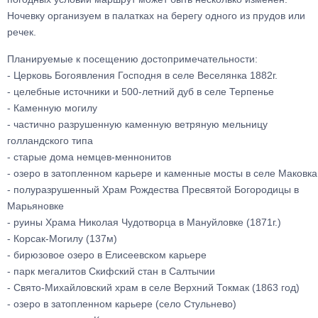
Ночевку организуем в палатках на берегу одного из прудов или
речек.
Планируемые к посещению достопримечательности:
- Церковь Богоявления Господня в селе Веселянка 1882г.
- целебные источники и 500-летний дуб в селе Терпенье
- Каменную могилу
- частично разрушенную каменную ветряную мельницу
голландского типа
- старые дома немцев-меннонитов
- озеро в затопленном карьере и каменные мосты в селе Маковка
- полуразрушенный Храм Рождества Пресвятой Богородицы в
Марьяновке
- руины Храма Николая Чудотворца в Мануйловке (1871г.)
- Корсак-Могилу (137м)
- бирюзовое озеро в Елисеевском карьере
- парк мегалитов Скифский стан в Салтычии
- Свято-Михайловский храм в селе Верхний Токмак (1863 год)
- озеро в затопленном карьере (село Стульнево)