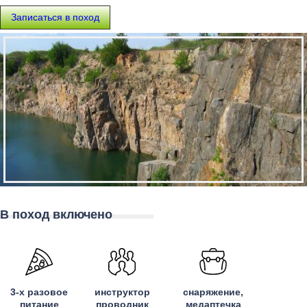
Записаться в поход
В поход включено
3-х разовое
инструктор
снаряжение,
питание
проводник
медаптечка