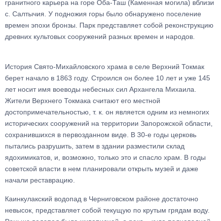
гранитного карьера на горе Оба-Таш (Каменная могила) вблизи
с. Салтычия. У подножия горы было обнаружено поселение
времен эпохи бронзы. Парк представляет собой реконструкцию
древних культовых сооружений разных времен и народов.
История Свято-Михайловского храма в селе Верхний Токмак
берет начало в 1863 году. Строился он более 10 лет и уже 145
лет носит имя воеводы небесных сил Архангела Михаила.
Жители Верхнего Токмака считают его местной
достопримечательностью, т. к. он является одним из немногих
исторических сооружений на территории Запорожской области,
сохранившихся в первозданном виде. В 30-е годы церковь
пытались разрушить, затем в здании разместили склад
ядохимикатов, и, возможно, только это и спасло храм. В годы
советской власти в нем планировали открыть музей и даже
начали реставрацию.
Каинкулакский водопад в Черниговском районе достаточно
невысок, представляет собой текущую по крутым грядам воду.