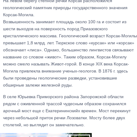
На левом берегу степной речки Корсак расположился
геологический памятник природы государственного значения
Корсак-Могила.
Возвышенность занимает площадь около 100 га и состоит из
шести выходов на поверхность пород Приазовского
кристаллического массива. Геологический возраст Корсак-Могилы
превышает 1,8 млрд. лет. Тюркское слово «курсак» или «корсак»
обозначает «лиса». Однако, большинство лингвистов связывают
название со словом «живот». Таким образом, Корсак-Могилу
можно смело называть Живот-горой. В конце XIX века Корсак-
Могила привлекла внимание ученых-геологов. В 1876 г. здесь
были проведены геологические разведки, установившие
обширные залежи железной руды.
В селе Юрьевка Приморского района Запорожской области
рядом с оживленной трассой чудесным образом сохранился
арочный мост еще с Екатерининскийх времен. Мост перекинут
через небольшой приток речки Лозоватки. Мосту более двух
столетий, но выглядит он замечательно.