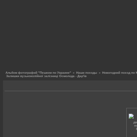
Альбом фотографий "Пешком по Украине"
»
Наши походы
»
Новогодний поход по 
Залишки вузькоколiйної залiзницi Осмолода - Дар'їв