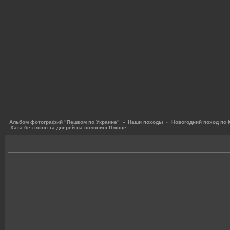
Альбом фотографий "Пешком по Украине"
»
Наши походы
»
Новогодний поход по 
Хата без вікон та дверей на полонині Плісце