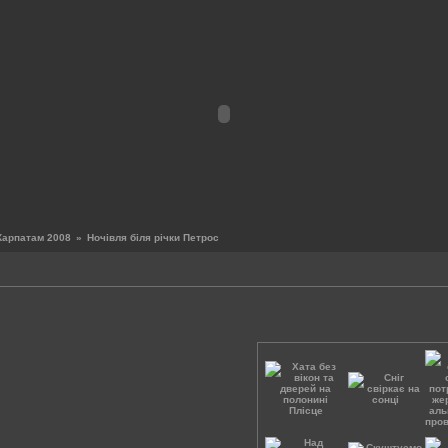
Карпатам 2008
»
Ночiвля бiля рiчки Петрос