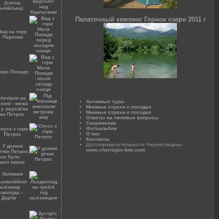
Палаточный кемпинг Горное озеро 2011 г
Активные туры
Мнимые страхи о походах
Мнимые страхи о походах
Ответы на типовые вопросы
Снаряжение
Фотоальбом
О нас
Контакты
Достопримечательности Черниговщины
www.chernigov-foto.com