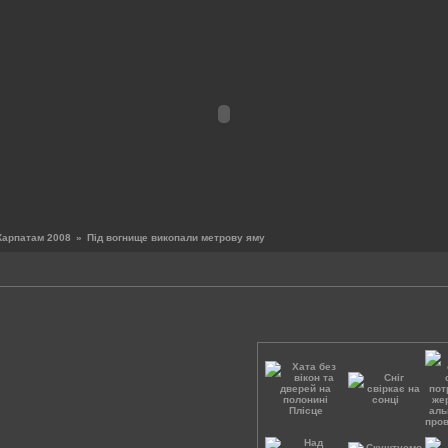
Карпатам 2008
»
Під вогнище викопали метрову яму