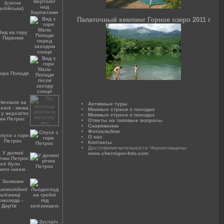
Палаточный кемпинг Горное озеро 2011 г
Активные туры
Мнимые страхи о походах
Мнимые страхи о походах
Ответы на типовые вопросы
Снаряжение
Фотоальбом
О нас
Контакты
Достопримечательности Черниговщины
www.chernigov-foto.com