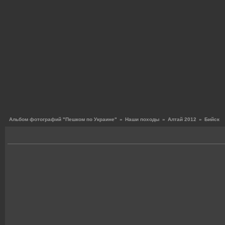
Альбом фотографий "Пешком по Украине"
»
Наши походы
»
Алтай 2012
»
Бийск