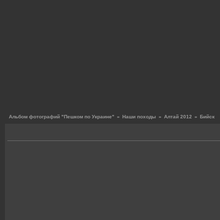
Альбом фотографий "Пешком по Украине"
»
Наши походы
»
Алтай 2012
»
Бийск