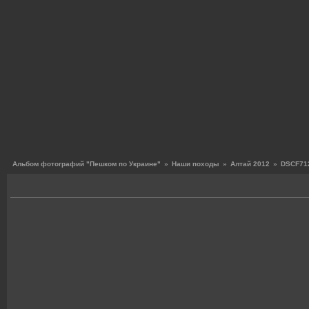
Альбом фотографий "Пешком по Украине"
»
Наши походы
»
Алтай 2012
»
DSCF712