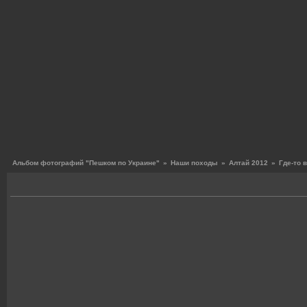
Альбом фотографий "Пешком по Украине"
»
Наши походы
»
Алтай 2012
»
Где-то 