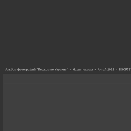
Альбом фотографий "Пешком по Украине"
»
Наши походы
»
Алтай 2012
»
DSCF717