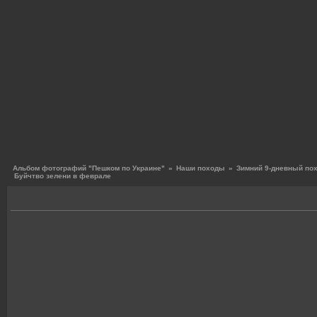
Альбом фотографий "Пешком по Украине"
»
Наши походы
»
Зимний 9-дневный по
Буйчтво зелени в феврале